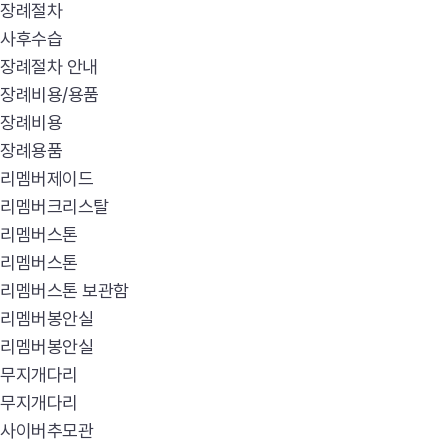
장례절차
사후수습
장례절차 안내
장례비용/용품
장례비용
장례용품
리멤버제이드
리멤버크리스탈
리멤버스톤
리멤버스톤
리멤버스톤 보관함
리멤버봉안실
리멤버봉안실
무지개다리
무지개다리
사이버추모관