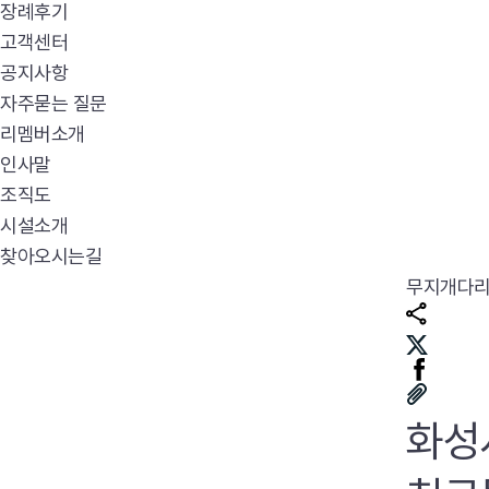
장례후기
고객센터
공지사항
자주묻는 질문
리멤버소개
인사말
조직도
시설소개
찾아오시는길
무지개다
화성