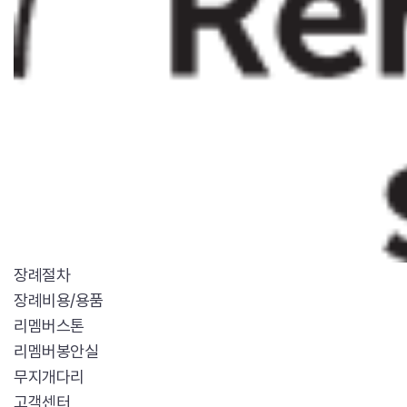
장례절차
장례비용/용품
리멤버스톤
리멤버봉안실
무지개다리
고객센터