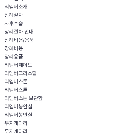
리멤버소개
장례절차
사후수습
장례절차 안내
장례비용/용품
장례비용
장례용품
리멤버제이드
리멤버크리스탈
리멤버스톤
리멤버스톤
리멤버스톤 보관함
리멤버봉안실
리멤버봉안실
무지개다리
무지개다리