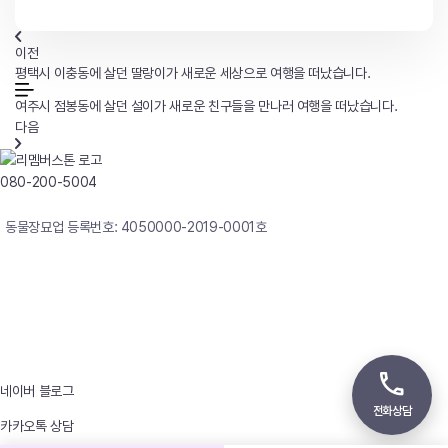
이전
평택시 이충동에 살던 딸랑이가 새로운 세상으로 여행을 떠났습니다.
여주시 점봉동에 살던 설이가 새로운 친구들을 만나러 여행을 떠났습니다.
다음
080-200-5004
연중무휴 24시간 빠른상담
동물장묘업 등록번호: 4050000-2019-0001호
사업자등록번호 : 242-12-00247
상호 : 리멤버
대표자 : 이정윤
상담전화 : 080-200-5004 / 031-336-7744
이메일 : angel4u9@naver.com
주소 : (우)17123 경기도 용인시 처인구 남사면 원암로 535
네이버 블로그
전화상담
카카오톡 상담