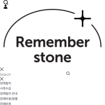
장례절차
사후수습
장례절차 안내
장례비용/용품
장례비용