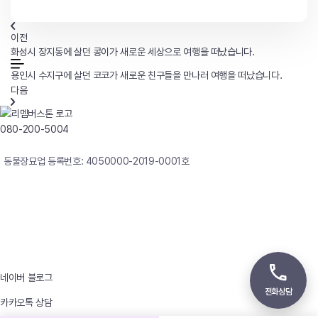
이전
화성시 장지동에 살던 콩이가 새로운 세상으로 여행을 떠났습니다.
용인시 수지구에 살던 코코가 새로운 친구들을 만나러 여행을 떠났습니다.
다음
080-200-5004
연중무휴 24시간 빠른상담
동물장묘업 등록번호: 4050000-2019-0001호
사업자등록번호 : 242-12-00247
상호 : 리멤버
대표자 : 이정윤
상담전화 : 080-200-5004 / 031-336-7744
이메일 : angel4u9@naver.com
주소 : (우)17123 경기도 용인시 처인구 남사면 원암로 535
네이버 블로그
전화상담
카카오톡 상담