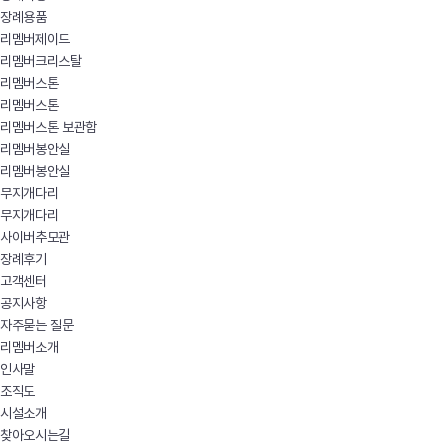
장례용품
리멤버제이드
리멤버크리스탈
리멤버스톤
리멤버스톤
리멤버스톤 보관함
리멤버봉안실
리멤버봉안실
무지개다리
무지개다리
사이버추모관
장례후기
고객센터
공지사항
자주묻는 질문
리멤버소개
인사말
조직도
시설소개
찾아오시는길