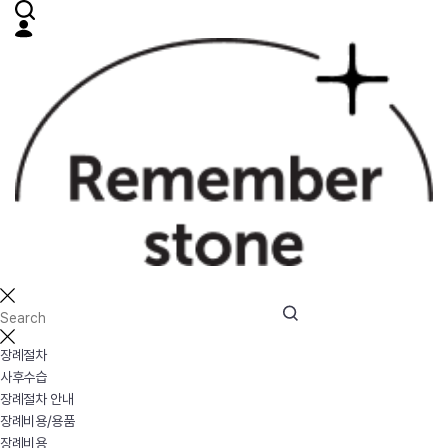
장례절차
사후수습
장례절차 안내
장례비용/용품
장례비용