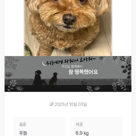
🌈 2025년 10월 03일
품종
체중
푸들
8.9 kg