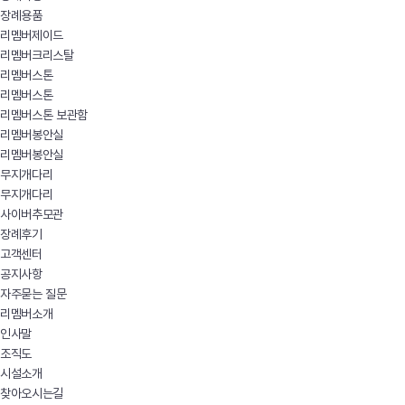
장례용품
리멤버제이드
리멤버크리스탈
리멤버스톤
리멤버스톤
리멤버스톤 보관함
리멤버봉안실
리멤버봉안실
무지개다리
무지개다리
사이버추모관
장례후기
고객센터
공지사항
자주묻는 질문
리멤버소개
인사말
조직도
시설소개
찾아오시는길