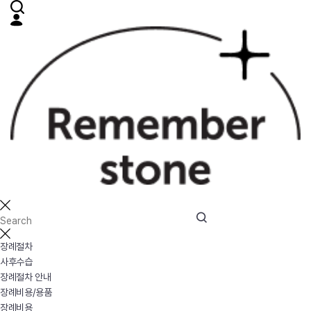
장례절차
사후수습
장례절차 안내
장례비용/용품
장례비용