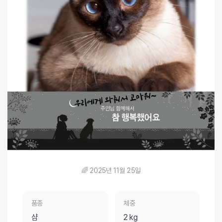
🌈 2025년 11월 25일
품종
체중
샴
2 kg