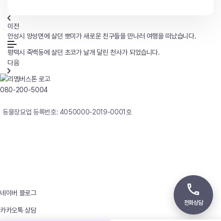
이전
안성시 양성면에 살던 뽀미가 새로운 친구들을 만나러 여행을 떠났습니다.
평택시 죽백동에 살던 초코가 날개 달린 천사가 되었습니다.
다음
080-200-5004
연중무휴 24시간 빠른상담
동물장묘업 등록번호: 4050000-2019-0001호
사업자등록번호 : 242-12-00247
상호 : 리멤버
대표자 : 이정윤
상담전화 : 080-200-5004 / 031-336-7744
이메일 : angel4u9@naver.com
주소 : (우)17123 경기도 용인시 처인구 남사면 원암로 535
네이버 블로그
전화상담
카카오톡 상담