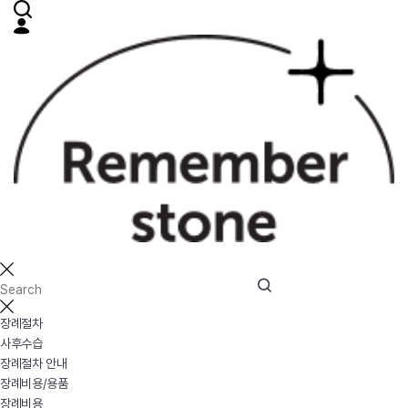
장례절차
사후수습
장례절차 안내
장례비용/용품
장례비용