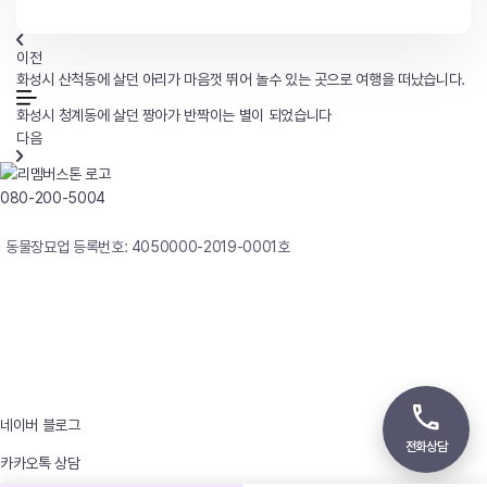
이전
화성시 산척동에 살던 아리가 마음껏 뛰어 놀수 있는 곳으로 여행을 떠났습니다.
화성시 청계동에 살던 짱아가 반짝이는 별이 되었습니다
다음
080-200-5004
연중무휴 24시간 빠른상담
동물장묘업 등록번호: 4050000-2019-0001호
사업자등록번호 : 242-12-00247
상호 : 리멤버
대표자 : 이정윤
상담전화 : 080-200-5004 / 031-336-7744
이메일 : angel4u9@naver.com
주소 : (우)17123 경기도 용인시 처인구 남사면 원암로 535
네이버 블로그
전화상담
카카오톡 상담