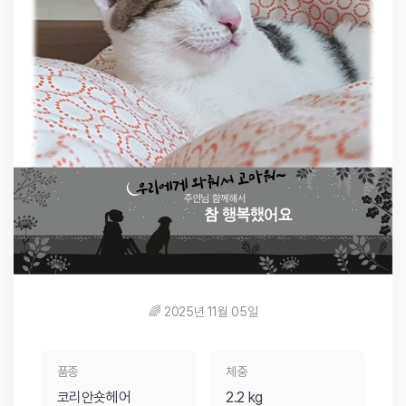
🌈 2025년 11월 05일
품종
체중
코리안숏헤어
2.2 kg