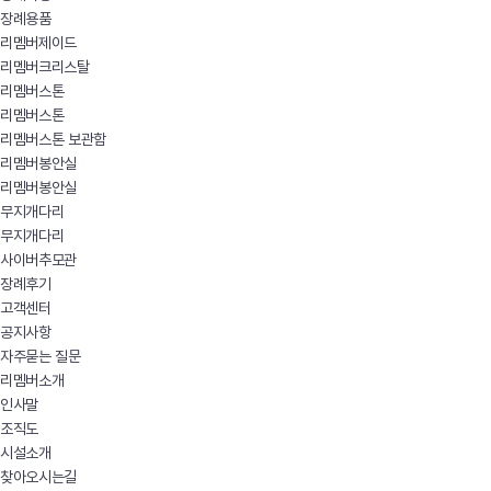
장례용품
리멤버제이드
리멤버크리스탈
리멤버스톤
리멤버스톤
리멤버스톤 보관함
리멤버봉안실
리멤버봉안실
무지개다리
무지개다리
사이버추모관
장례후기
고객센터
공지사항
자주묻는 질문
리멤버소개
인사말
조직도
시설소개
찾아오시는길