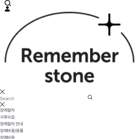
장례절차
사후수습
장례절차 안내
장례비용/용품
장례비용