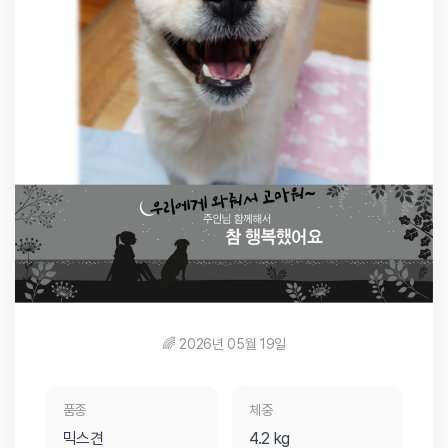
🌈 2026년 05월 19일
품종
체중
믹스견
4.2 kg