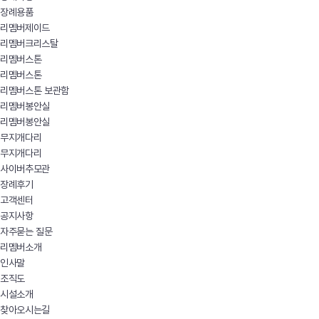
장례용품
리멤버제이드
리멤버크리스탈
리멤버스톤
리멤버스톤
리멤버스톤 보관함
리멤버봉안실
리멤버봉안실
무지개다리
무지개다리
사이버추모관
장례후기
고객센터
공지사항
자주묻는 질문
리멤버소개
인사말
조직도
시설소개
찾아오시는길