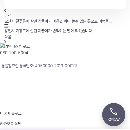
이전
오산시 갈곶동에 살던 갑돌이가 마음껏 뛰어 놀수 있는 곳으로 여행을
떠났습니다.
용인시 기흥구에 살던 까꿍이가 반짝이는 별이 되었습니다.
다음
080-200-5004
연중무휴 24시간 빠른상담
동물장묘업 등록번호: 4050000-2019-0001호
사업자등록번호 : 242-12-00247
상호 : 리멤버
대표자 : 이정윤
상담전화 : 080-200-5004 / 031-336-7744
이메일 : angel4u9@naver.com
주소 : (우)17123 경기도 용인시 처인구 남사면 원암로 535
네이버 블로그
전화상담
카카오톡 상담