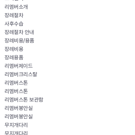
리멤버소개
장례절차
사후수습
장례절차 안내
장례비용/용품
장례비용
장례용품
리멤버제이드
리멤버크리스탈
리멤버스톤
리멤버스톤
리멤버스톤 보관함
리멤버봉안실
리멤버봉안실
무지개다리
무지개다리