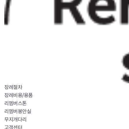
장례절차
장례비용/용품
리멤버스톤
리멤버봉안실
무지개다리
고객센터