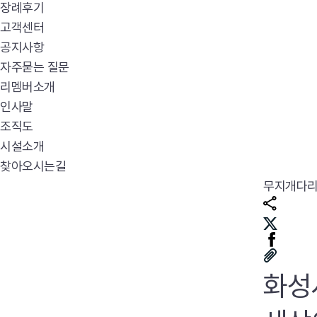
장례후기
고객센터
공지사항
자주묻는 질문
리멤버소개
인사말
조직도
시설소개
찾아오시는길
무지개다
화성