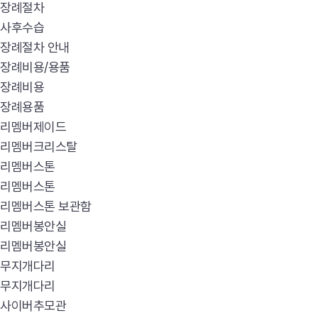
장례절차
사후수습
장례절차 안내
장례비용/용품
장례비용
장례용품
리멤버제이드
리멤버크리스탈
리멤버스톤
리멤버스톤
리멤버스톤 보관함
리멤버봉안실
리멤버봉안실
무지개다리
무지개다리
사이버추모관