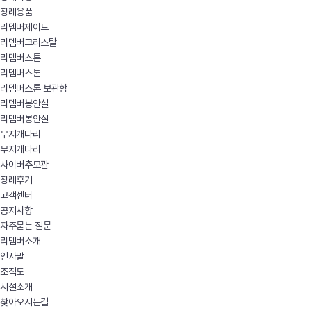
장례용품
리멤버제이드
리멤버크리스탈
리멤버스톤
리멤버스톤
리멤버스톤 보관함
리멤버봉안실
리멤버봉안실
무지개다리
무지개다리
사이버추모관
장례후기
고객센터
공지사항
자주묻는 질문
리멤버소개
인사말
조직도
시설소개
찾아오시는길