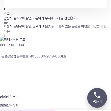
이전
안산시 원초로에 살던 마론이가 무지개 다리를 건넜습니다.
화성시 동탄구에 살던 망고가 마음껏 뛰어 놀수 있는 곳으로 여행을 떠났습니다.
다음
080-200-5004
연중무휴 24시간 빠른상담
동물장묘업 등록번호: 4050000-2019-0001호
사업자등록번호 : 242-12-00247
상호 : 리멤버
대표자 : 이정윤
상담전화 : 080-200-5004 / 031-336-7744
이메일 : angel4u9@naver.com
주소 : (우)17123 경기도 용인시 처인구 남사면 원암로 535
네이버 블로그
전화상담
카카오톡 상담