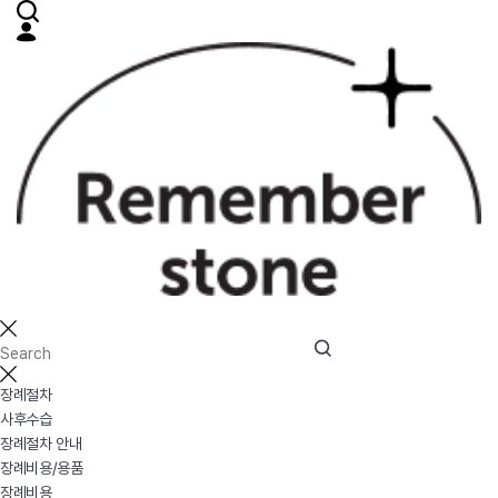
장례절차
사후수습
장례절차 안내
장례비용/용품
장례비용