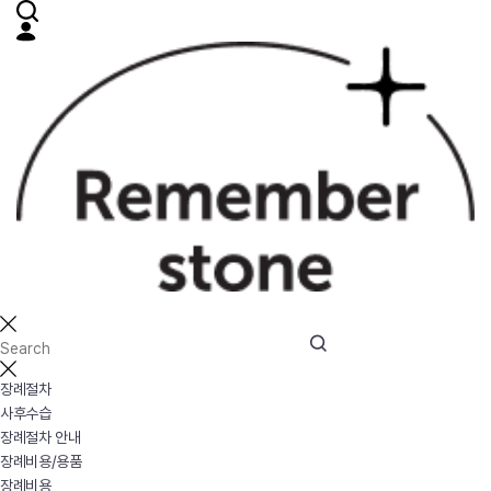
장례절차
사후수습
장례절차 안내
장례비용/용품
장례비용