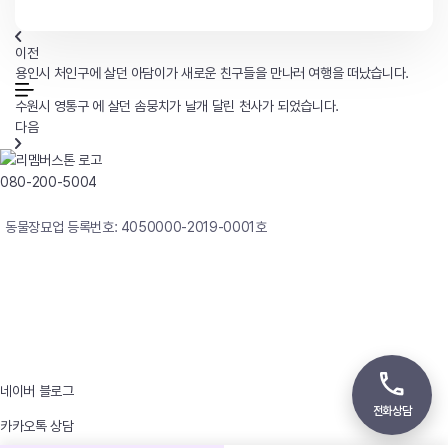
이전
용인시 처인구에 살던 아담이가 새로운 친구들을 만나러 여행을 떠났습니다.
수원시 영통구 에 살던 솜뭉치가 날개 달린 천사가 되었습니다.
다음
080-200-5004
연중무휴 24시간 빠른상담
동물장묘업 등록번호: 4050000-2019-0001호
사업자등록번호 : 242-12-00247
상호 : 리멤버
대표자 : 이정윤
상담전화 : 080-200-5004 / 031-336-7744
이메일 : angel4u9@naver.com
주소 : (우)17123 경기도 용인시 처인구 남사면 원암로 535
네이버 블로그
전화상담
카카오톡 상담