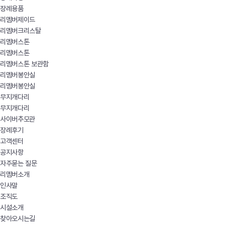
장례용품
리멤버제이드
리멤버크리스탈
리멤버스톤
리멤버스톤
리멤버스톤 보관함
리멤버봉안실
리멤버봉안실
무지개다리
무지개다리
사이버추모관
장례후기
고객센터
공지사항
자주묻는 질문
리멤버소개
인사말
조직도
시설소개
찾아오시는길