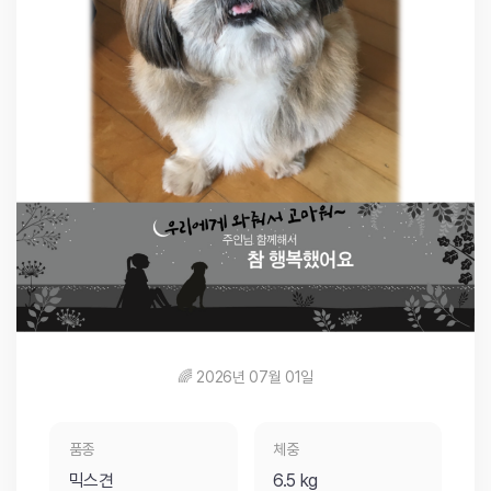
🌈 2026년 07월 01일
품종
체중
믹스견
6.5 kg