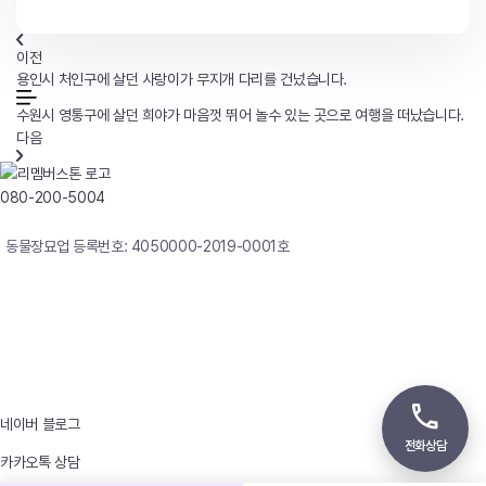
이전
용인시 처인구에 살던 사랑이가 무지개 다리를 건넜습니다.
수원시 영통구에 살던 희야가 마음껏 뛰어 놀수 있는 곳으로 여행을 떠났습니다.
다음
080-200-5004
연중무휴 24시간 빠른상담
동물장묘업 등록번호: 4050000-2019-0001호
사업자등록번호 : 242-12-00247
상호 : 리멤버
대표자 : 이정윤
상담전화 : 080-200-5004 / 031-336-7744
이메일 : angel4u9@naver.com
주소 : (우)17123 경기도 용인시 처인구 남사면 원암로 535
네이버 블로그
전화상담
카카오톡 상담