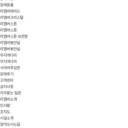
장례용품
리멤버제이드
리멤버크리스탈
리멤버스톤
리멤버스톤
리멤버스톤 보관함
리멤버봉안실
리멤버봉안실
무지개다리
무지개다리
사이버추모관
장례후기
고객센터
공지사항
자주묻는 질문
리멤버소개
인사말
조직도
시설소개
찾아오시는길