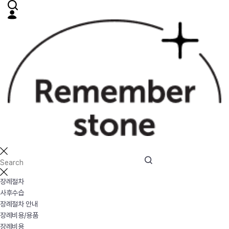
장례절차
사후수습
장례절차 안내
장례비용/용품
장례비용