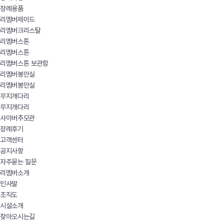
장례용품
리멤버제이드
리멤버크리스탈
리멤버스톤
리멤버스톤
리멤버스톤 보관함
리멤버봉안실
리멤버봉안실
무지개다리
무지개다리
사이버추모관
장례후기
고객센터
공지사항
자주묻는 질문
리멤버소개
인사말
조직도
시설소개
찾아오시는길