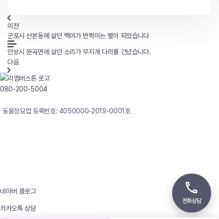
이전
군포시 산본동에 살던 백야가 반짝이는 별이 되었습니다
안성시 원곡면에 살던 소리가 무지개 다리를 건넜습니다.
다음
080-200-5004
연중무휴 24시간 빠른상담
동물장묘업 등록번호: 4050000-2019-0001호
사업자등록번호 : 242-12-00247
상호 : 리멤버
대표자 : 이정윤
상담전화 : 080-200-5004 / 031-336-7744
이메일 : angel4u9@naver.com
주소 : (우)17123 경기도 용인시 처인구 남사면 원암로 535
네이버 블로그
전화상담
카카오톡 상담