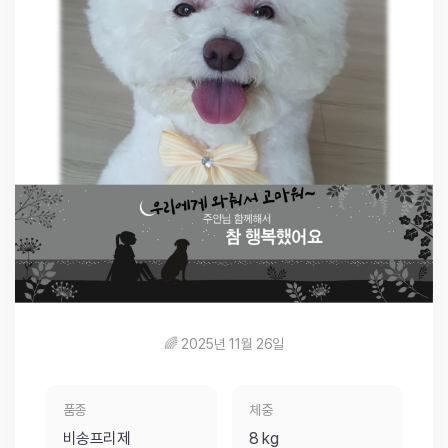
🌈 2025년 11월 26일
품종
체중
비송프리제
8 kg