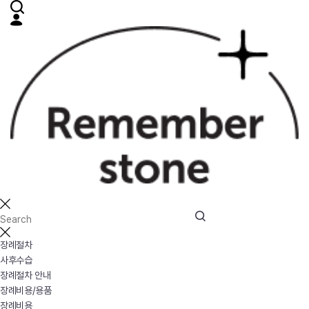
장례절차
사후수습
장례절차 안내
장례비용/용품
장례비용