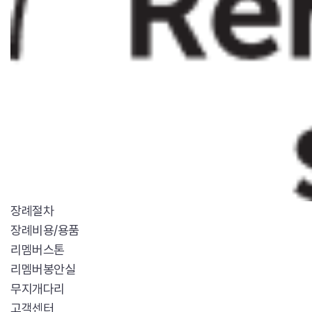
장례절차
장례비용/용품
리멤버스톤
리멤버봉안실
무지개다리
고객센터