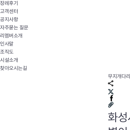
장례후기
고객센터
공지사항
자주묻는 질문
리멤버소개
인사말
조직도
시설소개
찾아오시는길
무지개다
화성