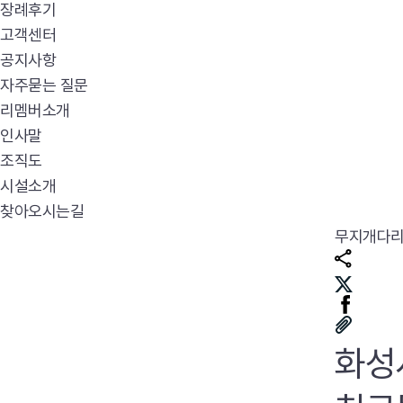
장례후기
고객센터
공지사항
자주묻는 질문
리멤버소개
인사말
조직도
시설소개
찾아오시는길
무지개다
화성