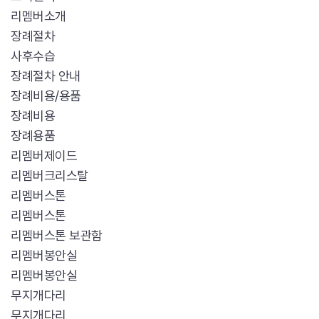
리멤버소개
장례절차
사후수습
장례절차 안내
장례비용/용품
장례비용
장례용품
리멤버제이드
리멤버크리스탈
리멤버스톤
리멤버스톤
리멤버스톤 보관함
리멤버봉안실
리멤버봉안실
무지개다리
무지개다리