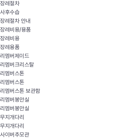
장례절차
사후수습
장례절차 안내
장례비용/용품
장례비용
장례용품
리멤버제이드
리멤버크리스탈
리멤버스톤
리멤버스톤
리멤버스톤 보관함
리멤버봉안실
리멤버봉안실
무지개다리
무지개다리
사이버추모관