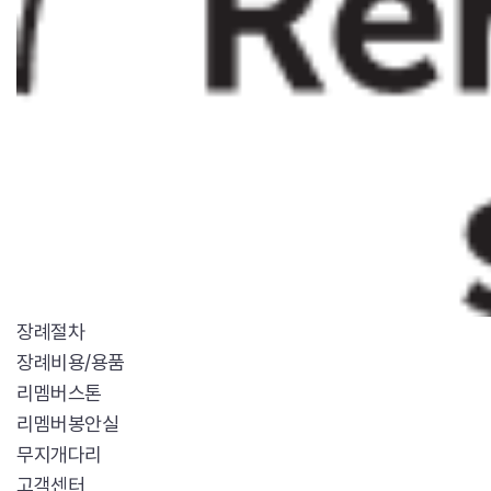
장례절차
장례비용/용품
리멤버스톤
리멤버봉안실
무지개다리
고객센터