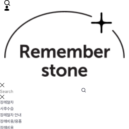
장례절차
사후수습
장례절차 안내
장례비용/용품
장례비용