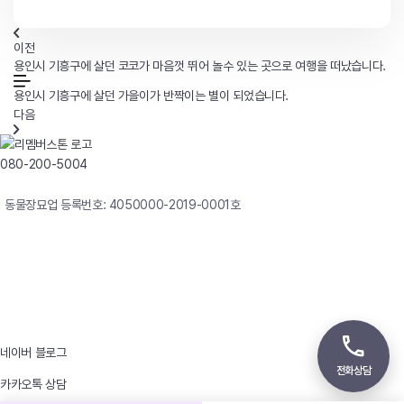
이전
용인시 기흥구에 살던 코코가 마음껏 뛰어 놀수 있는 곳으로 여행을 떠났습니다.
용인시 기흥구에 살던 가을이가 반짝이는 별이 되었습니다.
다음
080-200-5004
연중무휴 24시간 빠른상담
동물장묘업 등록번호: 4050000-2019-0001호
사업자등록번호 : 242-12-00247
상호 : 리멤버
대표자 : 이정윤
상담전화 : 080-200-5004 / 031-336-7744
이메일 : angel4u9@naver.com
주소 : (우)17123 경기도 용인시 처인구 남사면 원암로 535
네이버 블로그
전화상담
카카오톡 상담