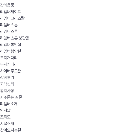
장례용품
리멤버제이드
리멤버크리스탈
리멤버스톤
리멤버스톤
리멤버스톤 보관함
리멤버봉안실
리멤버봉안실
무지개다리
무지개다리
사이버추모관
장례후기
고객센터
공지사항
자주묻는 질문
리멤버소개
인사말
조직도
시설소개
찾아오시는길