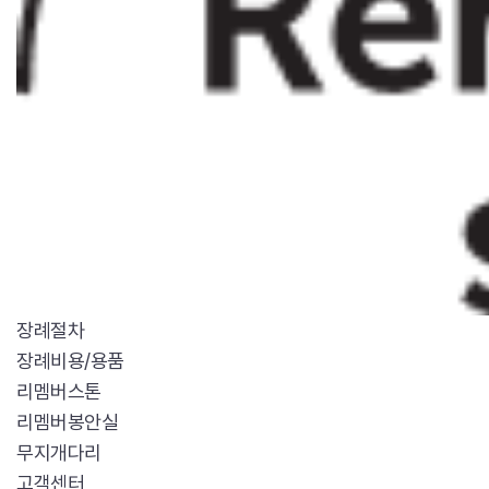
장례절차
장례비용/용품
리멤버스톤
리멤버봉안실
무지개다리
고객센터