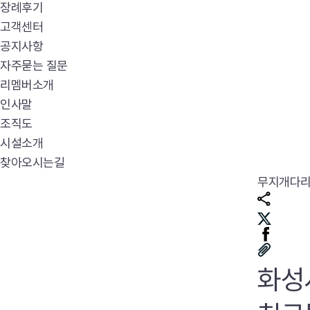
장례후기
고객센터
공지사항
자주묻는 질문
리멤버소개
인사말
조직도
시설소개
찾아오시는길
무지개다
화성