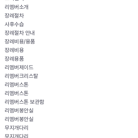
리멤버소개
장례절차
사후수습
장례절차 안내
장례비용/용품
장례비용
장례용품
리멤버제이드
리멤버크리스탈
리멤버스톤
리멤버스톤
리멤버스톤 보관함
리멤버봉안실
리멤버봉안실
무지개다리
무지개다리