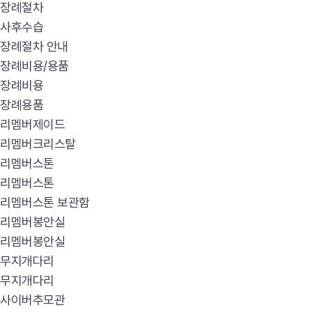
장례절차
사후수습
장례절차 안내
장례비용/용품
장례비용
장례용품
리멤버제이드
리멤버크리스탈
리멤버스톤
리멤버스톤
리멤버스톤 보관함
리멤버봉안실
리멤버봉안실
무지개다리
무지개다리
사이버추모관