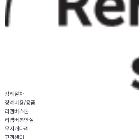
장례절차
장례비용/용품
리멤버스톤
리멤버봉안실
무지개다리
고객센터