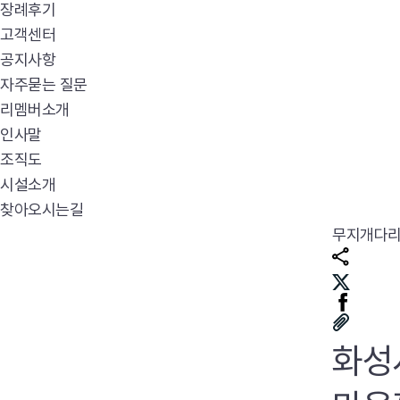
장례후기
고객센터
공지사항
자주묻는 질문
리멤버소개
인사말
조직도
시설소개
찾아오시는길
무지개다
화성