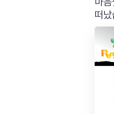
마음
떠났