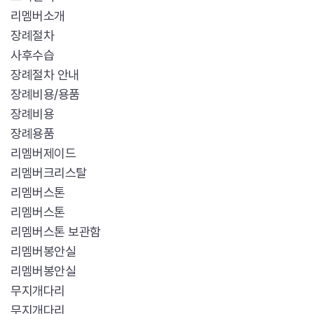
리멤버소개
장례절차
사후수습
장례절차 안내
장례비용/용품
장례비용
장례용품
리멤버제이드
리멤버크리스탈
리멤버스톤
리멤버스톤
리멤버스톤 보관함
리멤버봉안실
리멤버봉안실
무지개다리
무지개다리