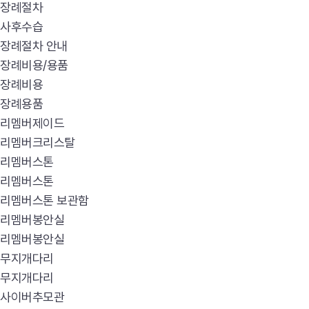
장례절차
사후수습
장례절차 안내
장례비용/용품
장례비용
장례용품
리멤버제이드
리멤버크리스탈
리멤버스톤
리멤버스톤
리멤버스톤 보관함
리멤버봉안실
리멤버봉안실
무지개다리
무지개다리
사이버추모관