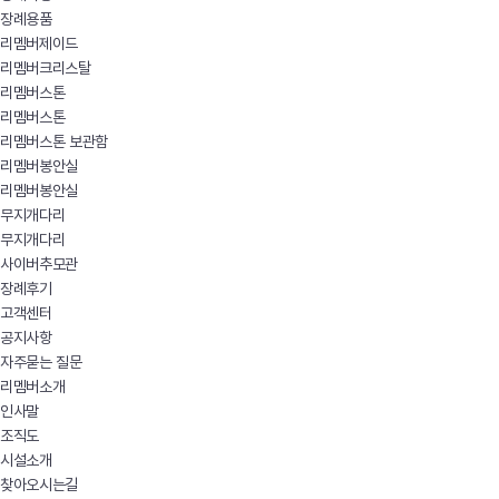
장례용품
리멤버제이드
리멤버크리스탈
리멤버스톤
리멤버스톤
리멤버스톤 보관함
리멤버봉안실
리멤버봉안실
무지개다리
무지개다리
사이버추모관
장례후기
고객센터
공지사항
자주묻는 질문
리멤버소개
인사말
조직도
시설소개
찾아오시는길