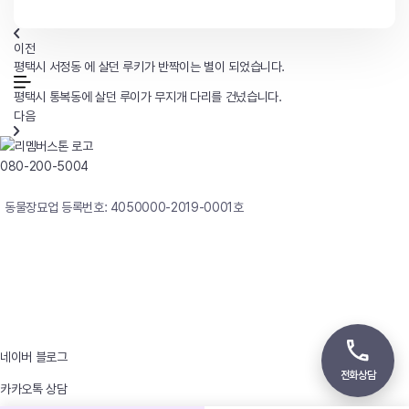
이전
평택시 서정동 에 살던 루키가 반짝이는 별이 되었습니다.
평택시 통복동에 살던 루이가 무지개 다리를 건넜습니다.
다음
080-200-5004
연중무휴 24시간 빠른상담
동물장묘업 등록번호: 4050000-2019-0001호
사업자등록번호 : 242-12-00247
상호 : 리멤버
대표자 : 이정윤
상담전화 : 080-200-5004 / 031-336-7744
이메일 : angel4u9@naver.com
주소 : (우)17123 경기도 용인시 처인구 남사면 원암로 535
네이버 블로그
전화상담
카카오톡 상담