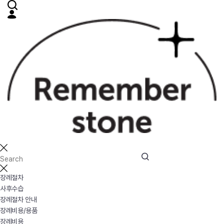
장례절차
사후수습
장례절차 안내
장례비용/용품
장례비용