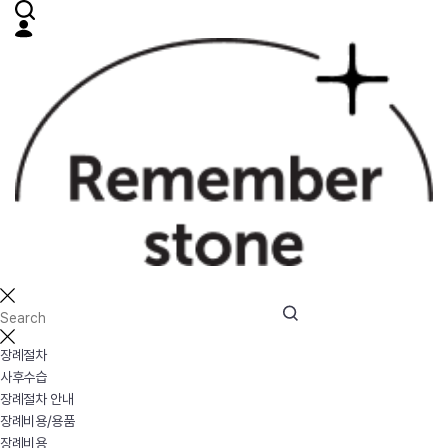
장례절차
사후수습
장례절차 안내
장례비용/용품
장례비용