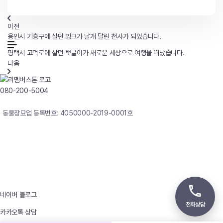
이전
용인시 기흥구에 살던 잉크가 날개 달린 천사가 되었습니다.
평택시 고덕로에 살던 뽀글이가 새로운 세상으로 여행을 떠났습니다.
다음
080-200-5004
연중무휴 24시간 빠른상담
동물장묘업 등록번호: 4050000-2019-0001호
사업자등록번호 : 242-12-00247
상호 : 리멤버
대표자 : 이정윤
상담전화 : 080-200-5004 / 031-336-7744
이메일 : angel4u9@naver.com
주소 : (우)17123 경기도 용인시 처인구 남사면 원암로 535
네이버 블로그
전화상담
카카오톡 상담