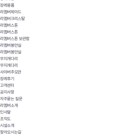
장례용품
리멤버제이드
리멤버크리스탈
리멤버스톤
리멤버스톤
리멤버스톤 보관함
리멤버봉안실
리멤버봉안실
무지개다리
무지개다리
사이버추모관
장례후기
고객센터
공지사항
자주묻는 질문
리멤버소개
인사말
조직도
시설소개
찾아오시는길