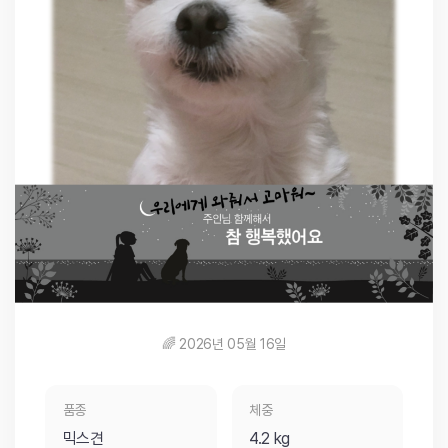
🌈 2026년 05월 16일
품종
체중
믹스견
4.2 kg