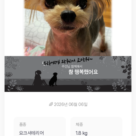
🌈 2026년 06월 06일
품종
체중
요크셔테리어
1.8 kg