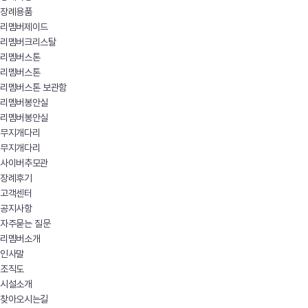
장례용품
리멤버제이드
리멤버크리스탈
리멤버스톤
리멤버스톤
리멤버스톤 보관함
리멤버봉안실
리멤버봉안실
무지개다리
무지개다리
사이버추모관
장례후기
고객센터
공지사항
자주묻는 질문
리멤버소개
인사말
조직도
시설소개
찾아오시는길