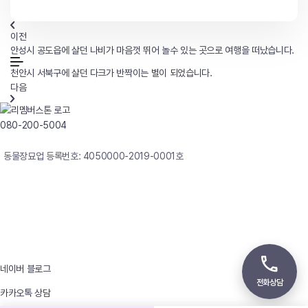
이전
안성시 공도읍에 살던 나비가 마음껏 뛰어 놀수 있는 곳으로 여행을 떠났습니다.
천안시 서북구에 살던 다크가 반짝이는 별이 되었습니다.
다음
080-200-5004
연중무휴 24시간 빠른상담
동물장묘업 등록번호: 4050000-2019-0001호
사업자등록번호 : 242-12-00247
상호 : 리멤버
대표자 : 이정윤
상담전화 : 080-200-5004 / 031-336-7744
이메일 : angel4u9@naver.com
주소 : (우)17123 경기도 용인시 처인구 남사면 원암로 535
네이버 블로그
전화상담
카카오톡 상담