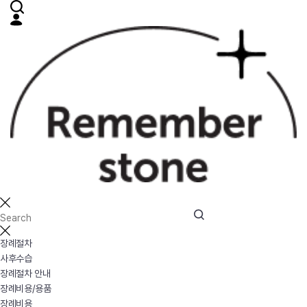
장례절차
사후수습
장례절차 안내
장례비용/용품
장례비용