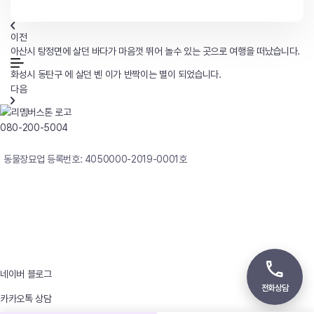
이전
아산시 탕정면에 살던 바다가 마음껏 뛰어 놀수 있는 곳으로 여행을 떠났습니다.
화성시 동탄구 에 살던 벤 이가 반짝이는 별이 되었습니다.
다음
080-200-5004
연중무휴 24시간 빠른상담
동물장묘업 등록번호: 4050000-2019-0001호
사업자등록번호 : 242-12-00247
상호 : 리멤버
대표자 : 이정윤
상담전화 : 080-200-5004 / 031-336-7744
이메일 : angel4u9@naver.com
주소 : (우)17123 경기도 용인시 처인구 남사면 원암로 535
네이버 블로그
전화상담
카카오톡 상담