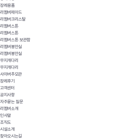
장례용품
리멤버제이드
리멤버크리스탈
리멤버스톤
리멤버스톤
리멤버스톤 보관함
리멤버봉안실
리멤버봉안실
무지개다리
무지개다리
사이버추모관
장례후기
고객센터
공지사항
자주묻는 질문
리멤버소개
인사말
조직도
시설소개
찾아오시는길