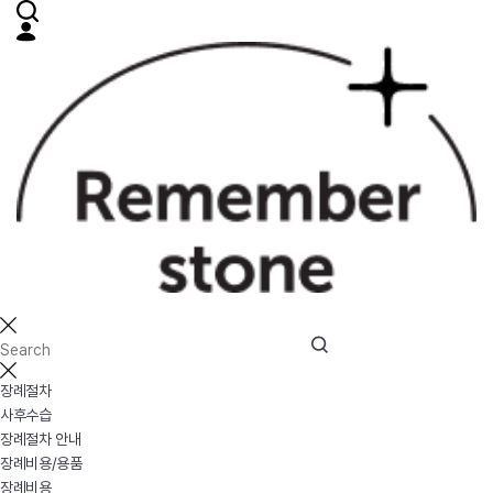
장례절차
사후수습
장례절차 안내
장례비용/용품
장례비용