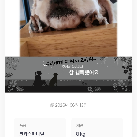
🌈 2026년 06월 12일
품종
체중
코카스파니엘
8 kg