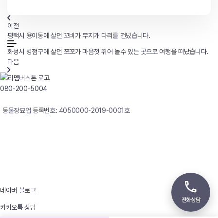
이전
평택시 용이동에 살던 꼬비가 무지개 다리를 건넜습니다.
화성시 병점구에 살던 쪼꼬가 마음껏 뛰어 놀수 있는 곳으로 여행을 떠났습니다.
다음
080-200-5004
연중무휴 24시간 빠른상담
동물장묘업 등록번호: 4050000-2019-0001호
사업자등록번호 : 242-12-00247
상호 : 리멤버
대표자 : 이정윤
상담전화 : 080-200-5004 / 031-336-7744
이메일 : angel4u9@naver.com
주소 : (우)17123 경기도 용인시 처인구 남사면 원암로 535
네이버 블로그
전화상담
카카오톡 상담