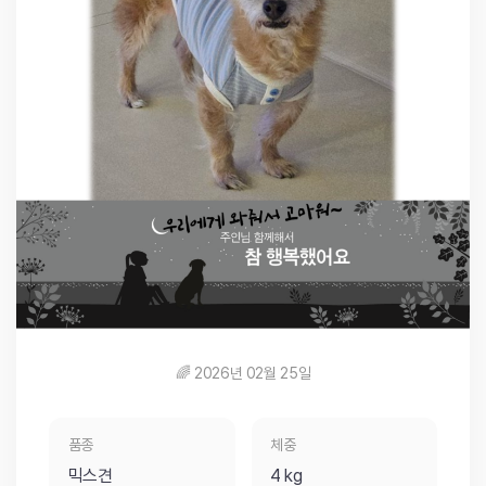
🌈 2026년 02월 25일
품종
체중
믹스견
4 kg