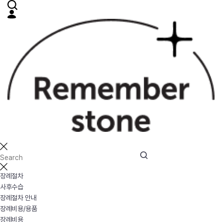
장례절차
사후수습
장례절차 안내
장례비용/용품
장례비용