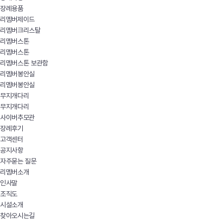
장례용품
리멤버제이드
리멤버크리스탈
리멤버스톤
리멤버스톤
리멤버스톤 보관함
리멤버봉안실
리멤버봉안실
무지개다리
무지개다리
사이버추모관
장례후기
고객센터
공지사항
자주묻는 질문
리멤버소개
인사말
조직도
시설소개
찾아오시는길