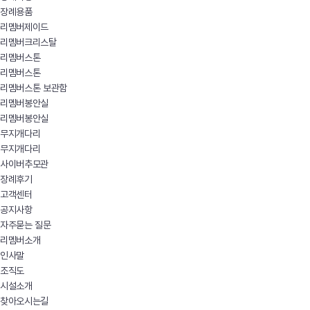
장례용품
리멤버제이드
리멤버크리스탈
리멤버스톤
리멤버스톤
리멤버스톤 보관함
리멤버봉안실
리멤버봉안실
무지개다리
무지개다리
사이버추모관
장례후기
고객센터
공지사항
자주묻는 질문
리멤버소개
인사말
조직도
시설소개
찾아오시는길