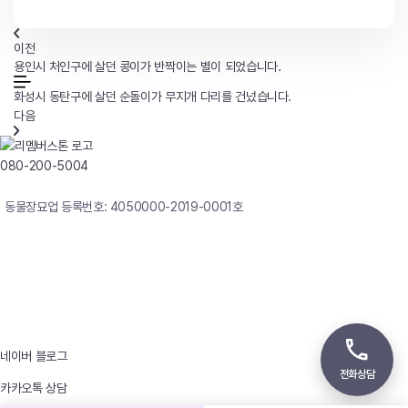
이전
용인시 처인구에 살던 콩이가 반짝이는 별이 되었습니다.
화성시 동탄구에 살던 순돌이가 무지개 다리를 건넜습니다.
다음
080-200-5004
연중무휴 24시간 빠른상담
동물장묘업 등록번호: 4050000-2019-0001호
사업자등록번호 : 242-12-00247
상호 : 리멤버
대표자 : 이정윤
상담전화 : 080-200-5004 / 031-336-7744
이메일 : angel4u9@naver.com
주소 : (우)17123 경기도 용인시 처인구 남사면 원암로 535
네이버 블로그
전화상담
카카오톡 상담