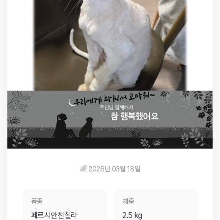
🌈 2026년 03월 18일
품종
체중
페르시안친칠라
2.5 kg