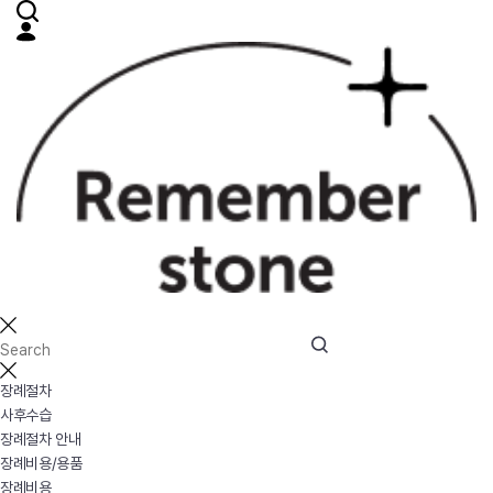
장례절차
사후수습
장례절차 안내
장례비용/용품
장례비용