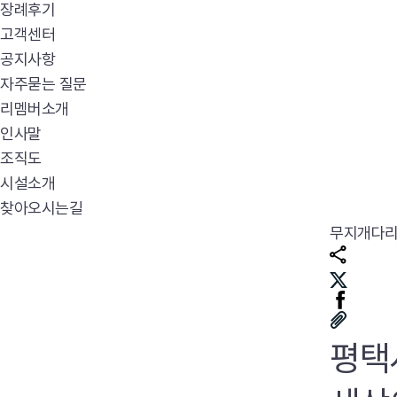
장례후기
고객센터
공지사항
자주묻는 질문
리멤버소개
인사말
조직도
시설소개
찾아오시는길
무지개다
평택