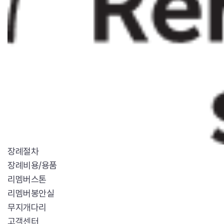
장례절차
장례비용/용품
리멤버스톤
리멤버봉안실
무지개다리
고객센터