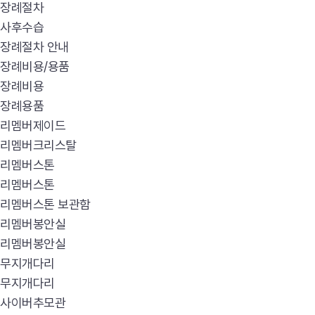
장례절차
사후수습
장례절차 안내
장례비용/용품
장례비용
장례용품
리멤버제이드
리멤버크리스탈
리멤버스톤
리멤버스톤
리멤버스톤 보관함
리멤버봉안실
리멤버봉안실
무지개다리
무지개다리
사이버추모관