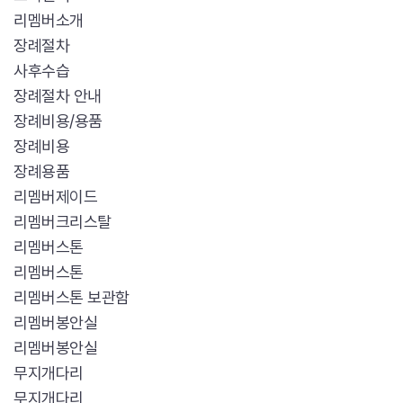
리멤버소개
장례절차
사후수습
장례절차 안내
장례비용/용품
장례비용
장례용품
리멤버제이드
리멤버크리스탈
리멤버스톤
리멤버스톤
리멤버스톤 보관함
리멤버봉안실
리멤버봉안실
무지개다리
무지개다리