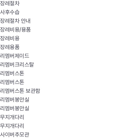
장례절차
사후수습
장례절차 안내
장례비용/용품
장례비용
장례용품
리멤버제이드
리멤버크리스탈
리멤버스톤
리멤버스톤
리멤버스톤 보관함
리멤버봉안실
리멤버봉안실
무지개다리
무지개다리
사이버추모관