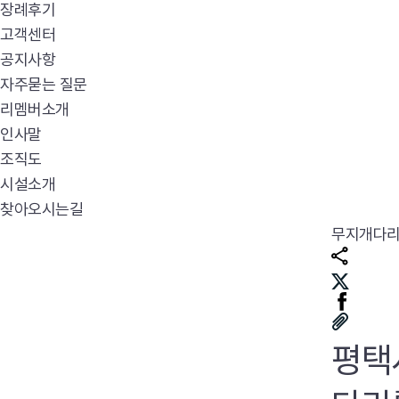
장례후기
고객센터
공지사항
자주묻는 질문
리멤버소개
인사말
조직도
시설소개
찾아오시는길
무지개다
평택