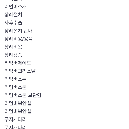
리멤버소개
장례절차
사후수습
장례절차 안내
장례비용/용품
장례비용
장례용품
리멤버제이드
리멤버크리스탈
리멤버스톤
리멤버스톤
리멤버스톤 보관함
리멤버봉안실
리멤버봉안실
무지개다리
무지개다리