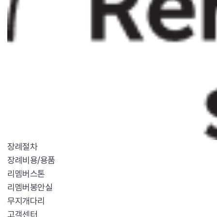
장례절차
장례비용/용품
리멤버스톤
리멤버봉안실
무지개다리
고객센터