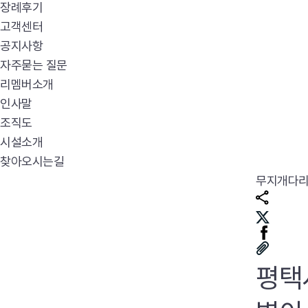
장례후기
고객센터
공지사항
자주묻는 질문
리멤버소개
인사말
조직도
시설소개
찾아오시는길
무지개다
평택