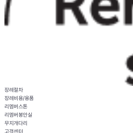
장례절차
장례비용/용품
리멤버스톤
리멤버봉안실
무지개다리
고객센터