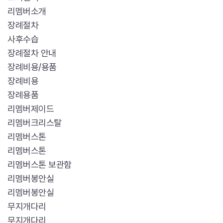
리멤버소개
장례절차
사후수습
장례절차 안내
장례비용/용품
장례비용
장례용품
리멤버제이드
리멤버크리스탈
리멤버스톤
리멤버스톤
리멤버스톤 보관함
리멤버봉안실
리멤버봉안실
무지개다리
무지개다리