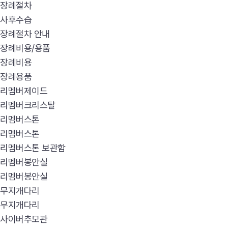
장례절차
사후수습
장례절차 안내
장례비용/용품
장례비용
장례용품
리멤버제이드
리멤버크리스탈
리멤버스톤
리멤버스톤
리멤버스톤 보관함
리멤버봉안실
리멤버봉안실
무지개다리
무지개다리
사이버추모관