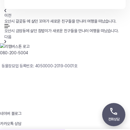
이전
오산시 갈곶동 에 살던 꼬마가 새로운 친구들을 만나러 여행을 떠났습니다.
오산시 금암동에 살던 참밥이가 새로운 친구들을 만나러 여행을 떠났습니다.
다음
080-200-5004
연중무휴 24시간 빠른상담
동물장묘업 등록번호: 4050000-2019-0001호
사업자등록번호 : 242-12-00247
상호 : 리멤버
대표자 : 이정윤
상담전화 : 080-200-5004 / 031-336-7744
이메일 : angel4u9@naver.com
주소 : (우)17123 경기도 용인시 처인구 남사면 원암로 535
네이버 블로그
전화상담
카카오톡 상담