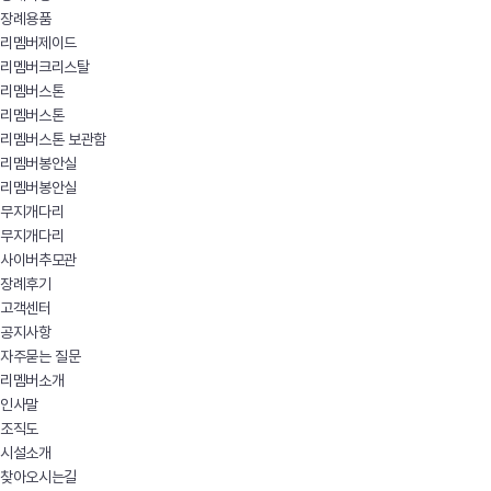
장례용품
리멤버제이드
리멤버크리스탈
리멤버스톤
리멤버스톤
리멤버스톤 보관함
리멤버봉안실
리멤버봉안실
무지개다리
무지개다리
사이버추모관
장례후기
고객센터
공지사항
자주묻는 질문
리멤버소개
인사말
조직도
시설소개
찾아오시는길