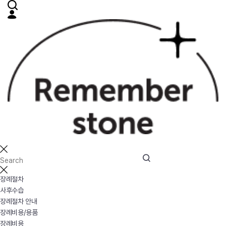
장례절차
사후수습
장례절차 안내
장례비용/용품
장례비용