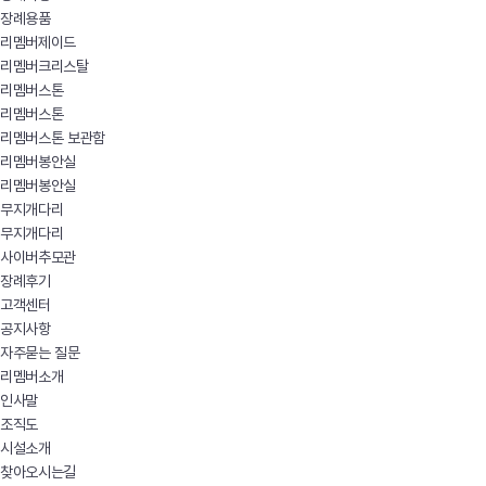
장례용품
리멤버제이드
리멤버크리스탈
리멤버스톤
리멤버스톤
리멤버스톤 보관함
리멤버봉안실
리멤버봉안실
무지개다리
무지개다리
사이버추모관
장례후기
고객센터
공지사항
자주묻는 질문
리멤버소개
인사말
조직도
시설소개
찾아오시는길