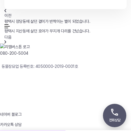
이전
평택시 장당동에 살던 결이가 반짝이는 별이 되었습니다.
평택시 지산동에 살던 호야가 무지개 다리를 건넜습니다.
다음
080-200-5004
연중무휴 24시간 빠른상담
동물장묘업 등록번호: 4050000-2019-0001호
사업자등록번호 : 242-12-00247
상호 : 리멤버
대표자 : 이정윤
상담전화 : 080-200-5004 / 031-336-7744
이메일 : angel4u9@naver.com
주소 : (우)17123 경기도 용인시 처인구 남사면 원암로 535
네이버 블로그
전화상담
카카오톡 상담