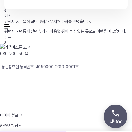
이전
안성시 공도읍에 살던 뽀리가 무지개 다리를 건넜습니다.
평택시 고덕동에 살던 누리가 마음껏 뛰어 놀수 있는 곳으로 여행을 떠났습니다.
다음
080-200-5004
연중무휴 24시간 빠른상담
동물장묘업 등록번호: 4050000-2019-0001호
사업자등록번호 : 242-12-00247
상호 : 리멤버
대표자 : 이정윤
상담전화 : 080-200-5004 / 031-336-7744
이메일 : angel4u9@naver.com
주소 : (우)17123 경기도 용인시 처인구 남사면 원암로 535
네이버 블로그
전화상담
카카오톡 상담