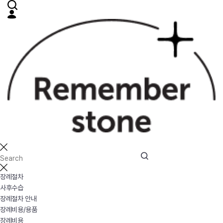
장례절차
사후수습
장례절차 안내
장례비용/용품
장례비용