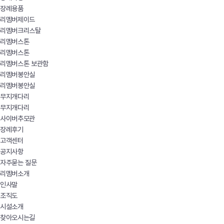
장례용품
리멤버제이드
리멤버크리스탈
리멤버스톤
리멤버스톤
리멤버스톤 보관함
리멤버봉안실
리멤버봉안실
무지개다리
무지개다리
사이버추모관
장례후기
고객센터
공지사항
자주묻는 질문
리멤버소개
인사말
조직도
시설소개
찾아오시는길