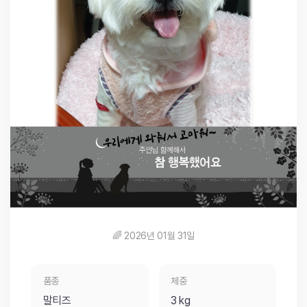
🌈 2026년 01월 31일
품종
체중
말티즈
3 kg