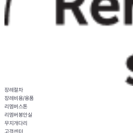
장례절차
장례비용/용품
리멤버스톤
리멤버봉안실
무지개다리
고객센터