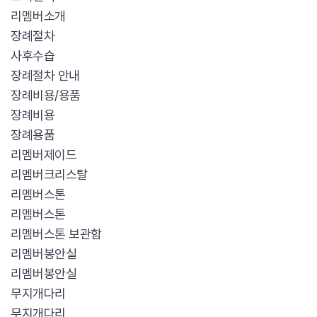
리멤버소개
장례절차
사후수습
장례절차 안내
장례비용/용품
장례비용
장례용품
리멤버제이드
리멤버크리스탈
리멤버스톤
리멤버스톤
리멤버스톤 보관함
리멤버봉안실
리멤버봉안실
무지개다리
무지개다리