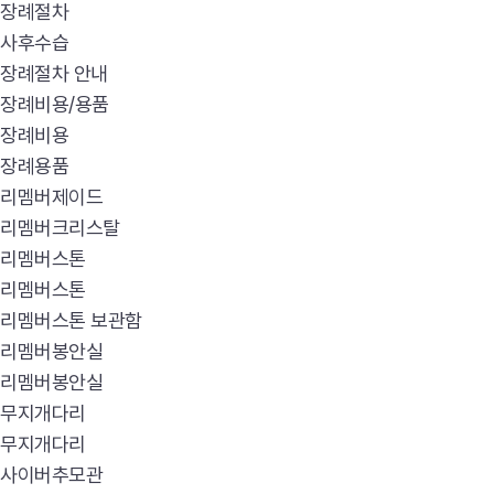
장례절차
사후수습
장례절차 안내
장례비용/용품
장례비용
장례용품
리멤버제이드
리멤버크리스탈
리멤버스톤
리멤버스톤
리멤버스톤 보관함
리멤버봉안실
리멤버봉안실
무지개다리
무지개다리
사이버추모관