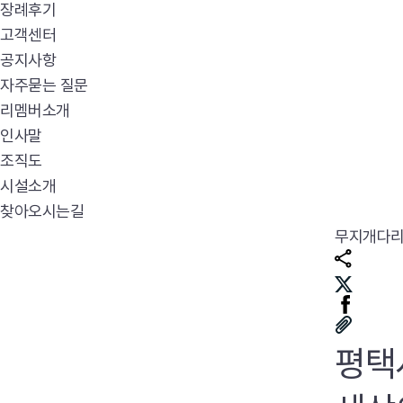
장례후기
고객센터
공지사항
자주묻는 질문
리멤버소개
인사말
조직도
시설소개
찾아오시는길
무지개다
평택