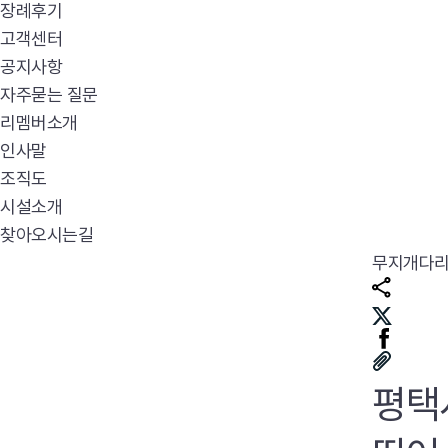
장례후기
고객센터
공지사항
자주묻는 질문
리멤버소개
인사말
조직도
시설소개
찾아오시는길
무지개다
평택