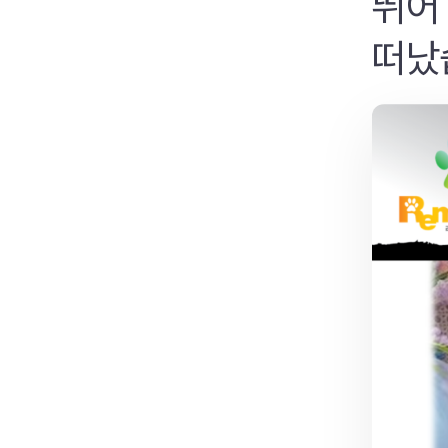
뛰어
떠났