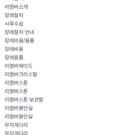
리멤버소개
장례절차
사후수습
장례절차 안내
장례비용/용품
장례비용
장례용품
리멤버제이드
리멤버크리스탈
리멤버스톤
리멤버스톤
리멤버스톤 보관함
리멤버봉안실
리멤버봉안실
무지개다리
무지개다리