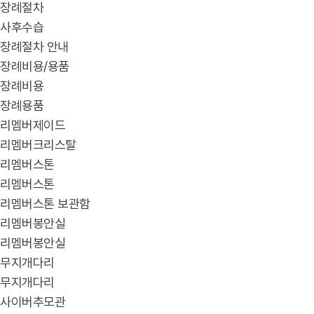
장례절차
사후수습
장례절차 안내
장례비용/용품
장례비용
장례용품
리멤버제이드
리멤버크리스탈
리멤버스톤
리멤버스톤
리멤버스톤 보관함
리멤버봉안실
리멤버봉안실
무지개다리
무지개다리
사이버추모관