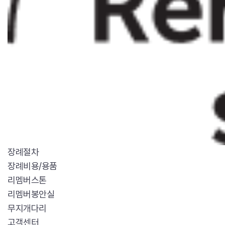
장례절차
장례비용/용품
리멤버스톤
리멤버봉안실
무지개다리
고객센터