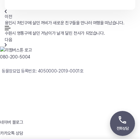
이전
용인시 처인구에 살던 꺼비가 새로운 친구들을 만나러 여행을 떠났습니다.
수원시 영통구에 살던 거남이가 날개 달린 천사가 되었습니다.
다음
080-200-5004
연중무휴 24시간 빠른상담
동물장묘업 등록번호: 4050000-2019-0001호
사업자등록번호 : 242-12-00247
상호 : 리멤버
대표자 : 이정윤
상담전화 : 080-200-5004 / 031-336-7744
이메일 : angel4u9@naver.com
주소 : (우)17123 경기도 용인시 처인구 남사면 원암로 535
네이버 블로그
전화상담
카카오톡 상담