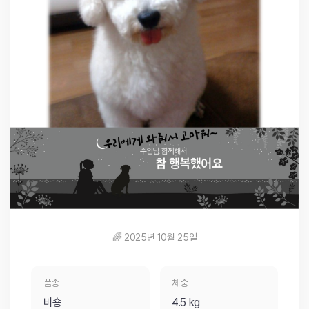
🌈 2025년 10월 25일
품종
체중
비숑
4.5 kg