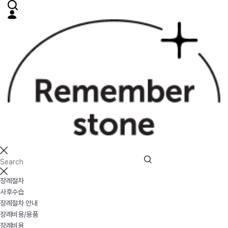
장례절차
사후수습
장례절차 안내
장례비용/용품
장례비용