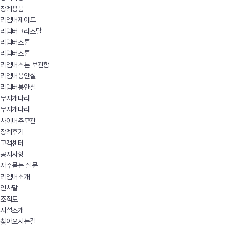
장례용품
리멤버제이드
리멤버크리스탈
리멤버스톤
리멤버스톤
리멤버스톤 보관함
리멤버봉안실
리멤버봉안실
무지개다리
무지개다리
사이버추모관
장례후기
고객센터
공지사항
자주묻는 질문
리멤버소개
인사말
조직도
시설소개
찾아오시는길