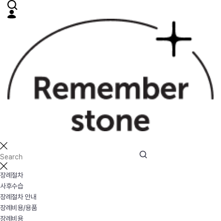
장례절차
사후수습
장례절차 안내
장례비용/용품
장례비용