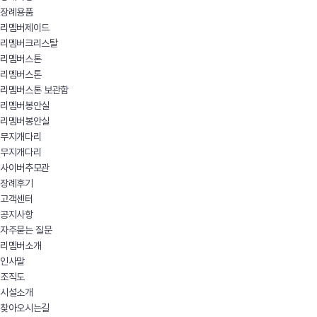
장례용품
리멤버제이드
리멤버크리스탈
리멤버스톤
리멤버스톤
리멤버스톤 보관함
리멤버봉안실
리멤버봉안실
무지개다리
무지개다리
사이버추모관
장례후기
고객센터
공지사항
자주묻는 질문
리멤버소개
인사말
조직도
시설소개
찾아오시는길