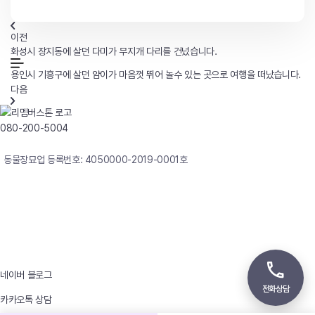
이전
화성시 장지동에 살던 다미가 무지개 다리를 건넜습니다.
용인시 기흥구에 살던 얌이가 마음껏 뛰어 놀수 있는 곳으로 여행을 떠났습니다.
다음
080-200-5004
연중무휴 24시간 빠른상담
동물장묘업 등록번호: 4050000-2019-0001호
사업자등록번호 : 242-12-00247
상호 : 리멤버
대표자 : 이정윤
상담전화 : 080-200-5004 / 031-336-7744
이메일 : angel4u9@naver.com
주소 : (우)17123 경기도 용인시 처인구 남사면 원암로 535
네이버 블로그
전화상담
카카오톡 상담