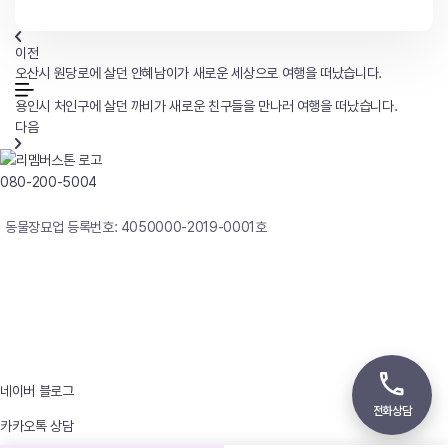
이전
오산시 원당로에 살던 안혜남이가 새로운 세상으로 여행을 떠났습니다.
용인시 처인구에 살던 까비가 새로운 친구들을 만나러 여행을 떠났습니다.
다음
080-200-5004
연중무휴 24시간 빠른상담
동물장묘업 등록번호: 4050000-2019-0001호
사업자등록번호 : 242-12-00247
상호 : 리멤버
대표자 : 이정윤
상담전화 : 080-200-5004 / 031-336-7744
이메일 : angel4u9@naver.com
주소 : (우)17123 경기도 용인시 처인구 남사면 원암로 535
네이버 블로그
전화상담
카카오톡 상담