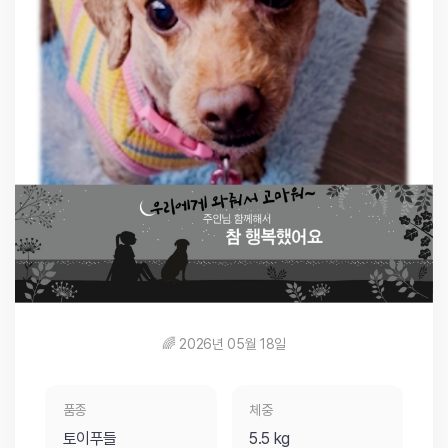
🌈 2026년 05월 18일
품종
체중
토이푸들
5.5 kg