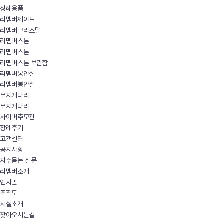
장례용품
리멤버제이드
리멤버크리스탈
리멤버스톤
리멤버스톤
리멤버스톤 보관함
리멤버봉안실
리멤버봉안실
무지개다리
무지개다리
사이버추모관
장례후기
고객센터
공지사항
자주묻는 질문
리멤버소개
인사말
조직도
시설소개
찾아오시는길