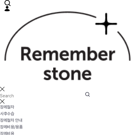
장례절차
사후수습
장례절차 안내
장례비용/용품
장례비용