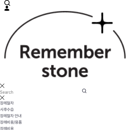
장례절차
사후수습
장례절차 안내
장례비용/용품
장례비용