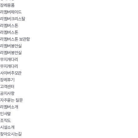
장례용품
리멤버제이드
리멤버크리스탈
리멤버스톤
리멤버스톤
리멤버스톤 보관함
리멤버봉안실
리멤버봉안실
무지개다리
무지개다리
사이버추모관
장례후기
고객센터
공지사항
자주묻는 질문
리멤버소개
인사말
조직도
시설소개
찾아오시는길