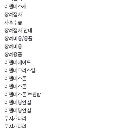
리멤버소개
장례절차
사후수습
장례절차 안내
장례비용/용품
장례비용
장례용품
리멤버제이드
리멤버크리스탈
리멤버스톤
리멤버스톤
리멤버스톤 보관함
리멤버봉안실
리멤버봉안실
무지개다리
무지개다리