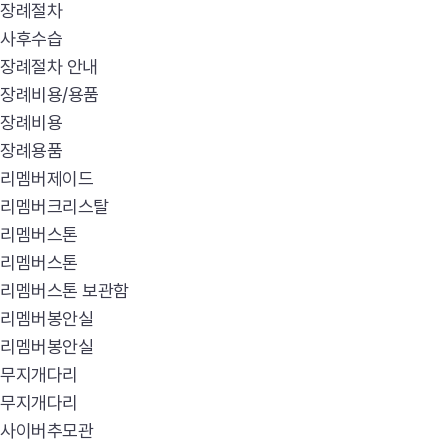
장례절차
사후수습
장례절차 안내
장례비용/용품
장례비용
장례용품
리멤버제이드
리멤버크리스탈
리멤버스톤
리멤버스톤
리멤버스톤 보관함
리멤버봉안실
리멤버봉안실
무지개다리
무지개다리
사이버추모관