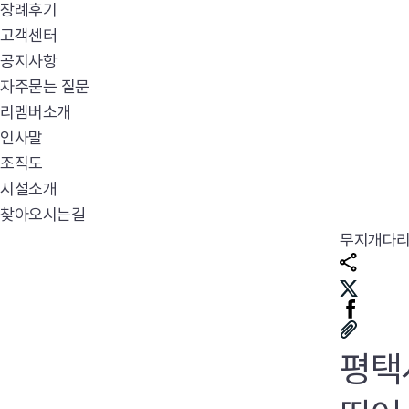
장례후기
고객센터
공지사항
자주묻는 질문
리멤버소개
인사말
조직도
시설소개
찾아오시는길
무지개다
평택