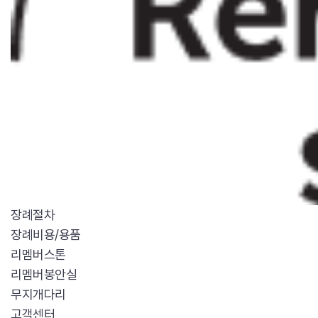
장례절차
장례비용/용품
리멤버스톤
리멤버봉안실
무지개다리
고객센터