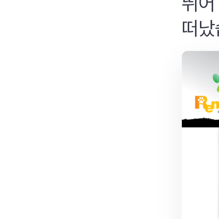
뛰어
떠났