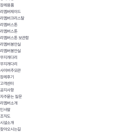
장례용품
리멤버제이드
리멤버크리스탈
리멤버스톤
리멤버스톤
리멤버스톤 보관함
리멤버봉안실
리멤버봉안실
무지개다리
무지개다리
사이버추모관
장례후기
고객센터
공지사항
자주묻는 질문
리멤버소개
인사말
조직도
시설소개
찾아오시는길