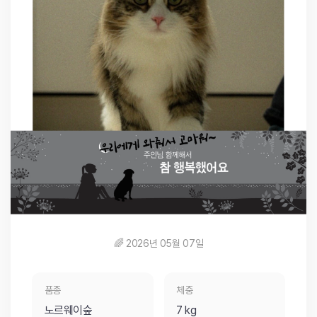
🌈 2026년 05월 07일
품종
체중
노르웨이숲
7 kg