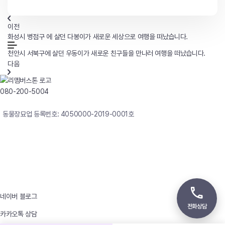
이전
화성시 병점구 에 살던 다봉이가 새로운 세상으로 여행을 떠났습니다.
천안시 서북구에 살던 우동이가 새로운 친구들을 만나러 여행을 떠났습니다.
다음
080-200-5004
연중무휴 24시간 빠른상담
동물장묘업 등록번호: 4050000-2019-0001호
사업자등록번호 : 242-12-00247
상호 : 리멤버
대표자 : 이정윤
상담전화 : 080-200-5004 / 031-336-7744
이메일 : angel4u9@naver.com
주소 : (우)17123 경기도 용인시 처인구 남사면 원암로 535
네이버 블로그
전화상담
카카오톡 상담