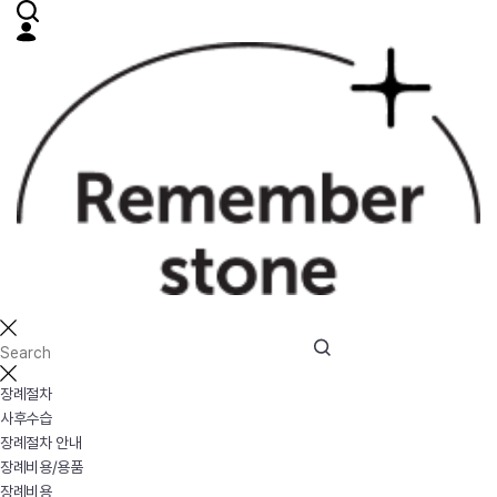
장례절차
사후수습
장례절차 안내
장례비용/용품
장례비용