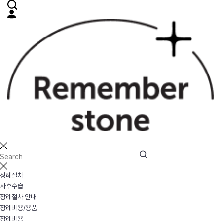
장례절차
사후수습
장례절차 안내
장례비용/용품
장례비용