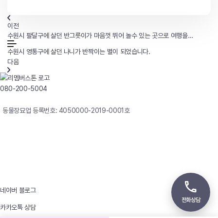
이전
수원시 팔달구에 살던 반그릇이가 마음껏 뛰어 놀수 있는 곳으로 여행을
떠났습니다.
수원시 영통구에 살던 나니가 반짝이는 별이 되었습니다.
다음
080-200-5004
연중무휴 24시간 빠른상담
동물장묘업 등록번호: 4050000-2019-0001호
사업자등록번호 : 242-12-00247
상호 : 리멤버
대표자 : 이정윤
상담전화 : 080-200-5004 / 031-336-7744
이메일 : angel4u9@naver.com
주소 : (우)17123 경기도 용인시 처인구 남사면 원암로 535
네이버 블로그
전화상담
카카오톡 상담