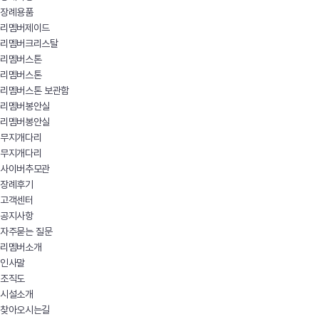
장례용품
리멤버제이드
리멤버크리스탈
리멤버스톤
리멤버스톤
리멤버스톤 보관함
리멤버봉안실
리멤버봉안실
무지개다리
무지개다리
사이버추모관
장례후기
고객센터
공지사항
자주묻는 질문
리멤버소개
인사말
조직도
시설소개
찾아오시는길