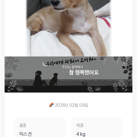
2026년 02월 09일
품종
체중
믹스견
4 kg