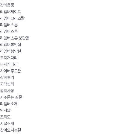
장례용품
리멤버제이드
리멤버크리스탈
리멤버스톤
리멤버스톤
리멤버스톤 보관함
리멤버봉안실
리멤버봉안실
무지개다리
무지개다리
사이버추모관
장례후기
고객센터
공지사항
자주묻는 질문
리멤버소개
인사말
조직도
시설소개
찾아오시는길