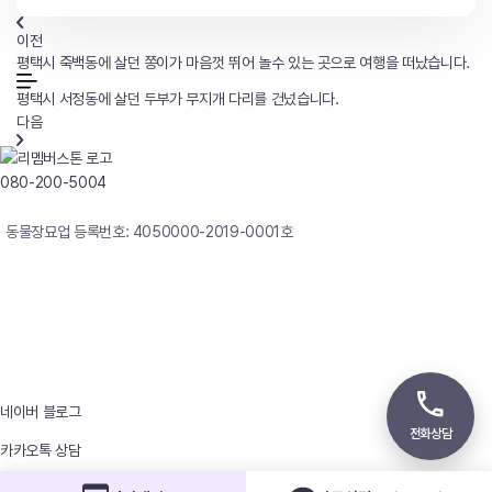
이전
평택시 죽백동에 살던 쫑이가 마음껏 뛰어 놀수 있는 곳으로 여행을 떠났습니다.
평택시 서정동에 살던 두부가 무지개 다리를 건넜습니다.
다음
080-200-5004
연중무휴 24시간 빠른상담
동물장묘업 등록번호: 4050000-2019-0001호
사업자등록번호 : 242-12-00247
상호 : 리멤버
대표자 : 이정윤
상담전화 : 080-200-5004 / 031-336-7744
이메일 : angel4u9@naver.com
주소 : (우)17123 경기도 용인시 처인구 남사면 원암로 535
네이버 블로그
전화상담
카카오톡 상담
개인정보처리방침
이메일정보무단수집거부
찾아오시는 길