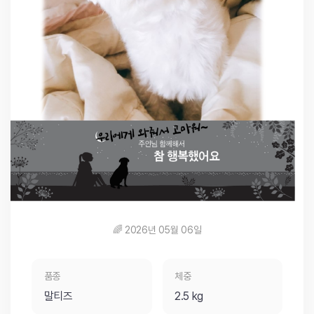
🌈 2026년 05월 06일
품종
체중
말티즈
2.5 kg