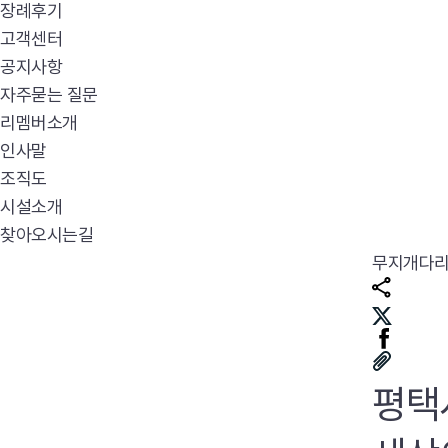
장례후기
고객센터
공지사항
자주묻는 질문
리멤버소개
인사말
조직도
시설소개
찾아오시는길
무지개다
평택