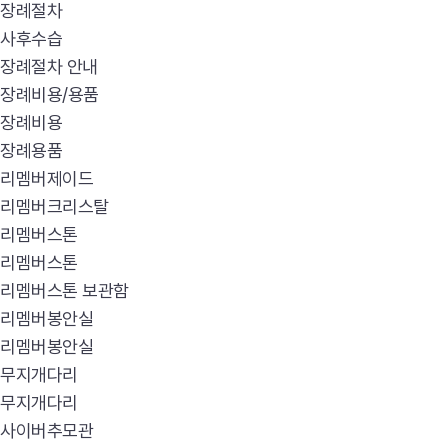
장례절차
사후수습
장례절차 안내
장례비용/용품
장례비용
장례용품
리멤버제이드
리멤버크리스탈
리멤버스톤
리멤버스톤
리멤버스톤 보관함
리멤버봉안실
리멤버봉안실
무지개다리
무지개다리
사이버추모관