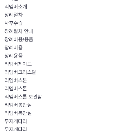
리멤버소개
장례절차
사후수습
장례절차 안내
장례비용/용품
장례비용
장례용품
리멤버제이드
리멤버크리스탈
리멤버스톤
리멤버스톤
리멤버스톤 보관함
리멤버봉안실
리멤버봉안실
무지개다리
무지개다리