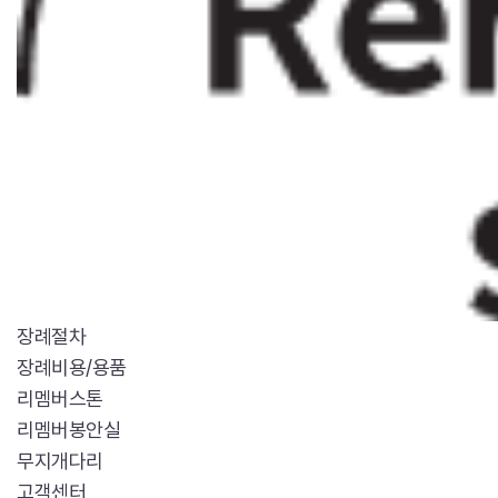
장례절차
장례비용/용품
리멤버스톤
리멤버봉안실
무지개다리
고객센터