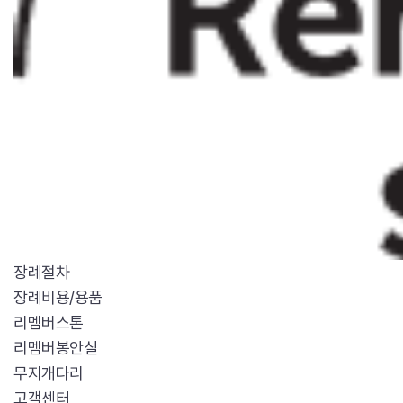
장례절차
장례비용/용품
리멤버스톤
리멤버봉안실
무지개다리
고객센터