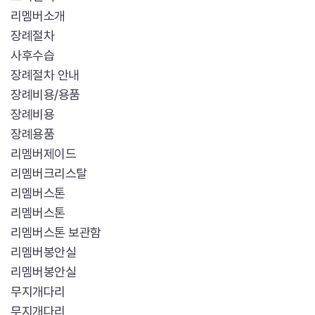
리멤버소개
장례절차
사후수습
장례절차 안내
장례비용/용품
장례비용
장례용품
리멤버제이드
리멤버크리스탈
리멤버스톤
리멤버스톤
리멤버스톤 보관함
리멤버봉안실
리멤버봉안실
무지개다리
무지개다리