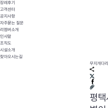
장례후기
고객센터
공지사항
자주묻는 질문
리멤버소개
인사말
조직도
시설소개
찾아오시는길
무지개다
평택