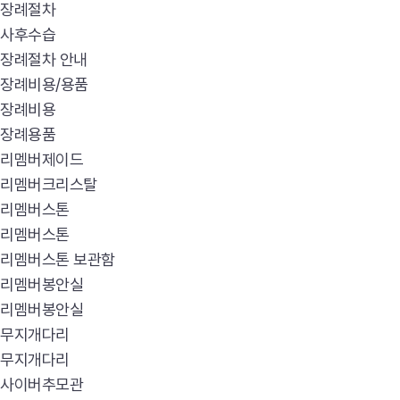
장례절차
사후수습
장례절차 안내
장례비용/용품
장례비용
장례용품
리멤버제이드
리멤버크리스탈
리멤버스톤
리멤버스톤
리멤버스톤 보관함
리멤버봉안실
리멤버봉안실
무지개다리
무지개다리
사이버추모관