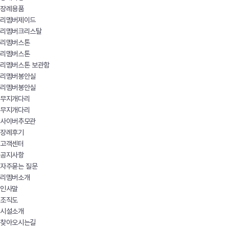
장례용품
리멤버제이드
리멤버크리스탈
리멤버스톤
리멤버스톤
리멤버스톤 보관함
리멤버봉안실
리멤버봉안실
무지개다리
무지개다리
사이버추모관
장례후기
고객센터
공지사항
자주묻는 질문
리멤버소개
인사말
조직도
시설소개
찾아오시는길