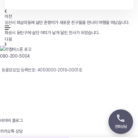
이전
오산시 외삼미동에 살던 춘향이가 새로운 친구들을 만나러 여행을 떠났습니다.
화성시 동탄구에 살던 야미가 날개 달린 천사가 되었습니다.
다음
080-200-5004
연중무휴 24시간 빠른상담
동물장묘업 등록번호: 4050000-2019-0001호
사업자등록번호 : 242-12-00247
상호 : 리멤버
대표자 : 이정윤
상담전화 : 080-200-5004 / 031-336-7744
이메일 : angel4u9@naver.com
주소 : (우)17123 경기도 용인시 처인구 남사면 원암로 535
네이버 블로그
전화상담
카카오톡 상담