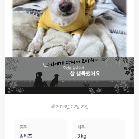
🌈 2026년 02월 21일
품종
체중
말티즈
3 kg