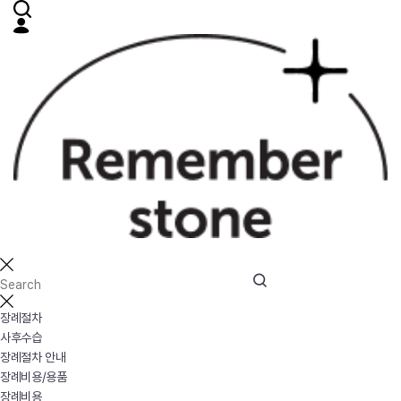
장례절차
사후수습
장례절차 안내
장례비용/용품
장례비용