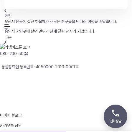
이전
오산시 원동에 살던 하울이가 새로운 친구들을 만나러 여행을 떠났습니다.
용인시 처인구에 살던 만두가 날개 달린 천사가 되었습니다.
다음
080-200-5004
연중무휴 24시간 빠른상담
동물장묘업 등록번호: 4050000-2019-0001호
사업자등록번호 : 242-12-00247
상호 : 리멤버
대표자 : 이정윤
상담전화 : 080-200-5004 / 031-336-7744
이메일 : angel4u9@naver.com
주소 : (우)17123 경기도 용인시 처인구 남사면 원암로 535
네이버 블로그
전화상담
카카오톡 상담