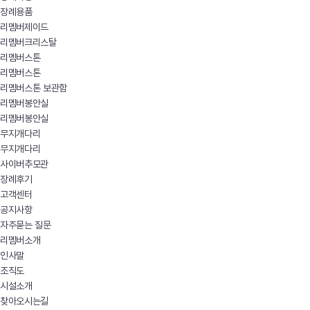
장례용품
리멤버제이드
리멤버크리스탈
리멤버스톤
리멤버스톤
리멤버스톤 보관함
리멤버봉안실
리멤버봉안실
무지개다리
무지개다리
사이버추모관
장례후기
고객센터
공지사항
자주묻는 질문
리멤버소개
인사말
조직도
시설소개
찾아오시는길