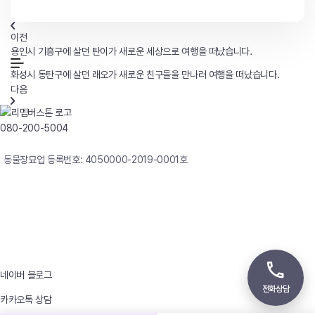
이전
용인시 기흥구에 살던 탄이가 새로운 세상으로 여행을 떠났습니다.
화성시 동탄구에 살던 래오가 새로운 친구들을 만나러 여행을 떠났습니다.
다음
080-200-5004
연중무휴 24시간 빠른상담
동물장묘업 등록번호: 4050000-2019-0001호
사업자등록번호 : 242-12-00247
상호 : 리멤버
대표자 : 이정윤
상담전화 : 080-200-5004 / 031-336-7744
이메일 : angel4u9@naver.com
주소 : (우)17123 경기도 용인시 처인구 남사면 원암로 535
네이버 블로그
전화상담
카카오톡 상담