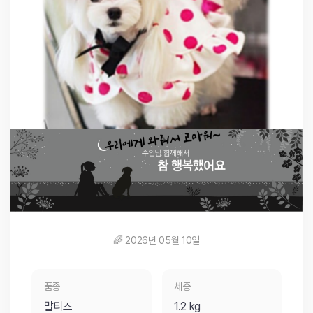
🌈 2026년 05월 10일
품종
체중
말티즈
1.2 kg