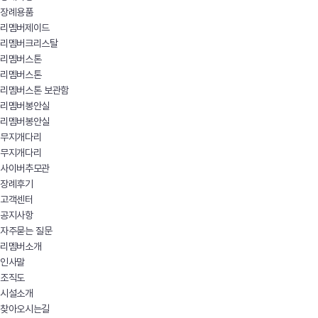
장례용품
리멤버제이드
리멤버크리스탈
리멤버스톤
리멤버스톤
리멤버스톤 보관함
리멤버봉안실
리멤버봉안실
무지개다리
무지개다리
사이버추모관
장례후기
고객센터
공지사항
자주묻는 질문
리멤버소개
인사말
조직도
시설소개
찾아오시는길