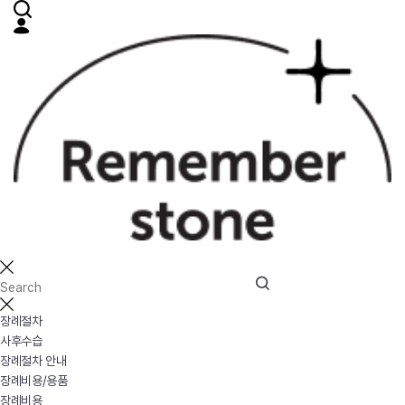
장례절차
사후수습
장례절차 안내
장례비용/용품
장례비용