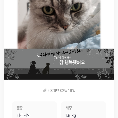
🌈 2026년 02월 19일
품종
체중
페르시안
1.8 kg