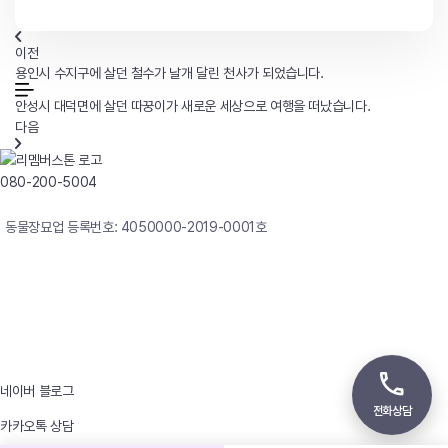
이전
용인시 수지구에 살던 철수가 날개 달린 천사가 되었습니다.
안성시 대덕면에 살던 따꿍이가 새로운 세상으로 여행을 떠났습니다.
다음
080-200-5004
연중무휴 24시간 빠른상담
동물장묘업 등록번호: 4050000-2019-0001호
사업자등록번호 : 242-12-00247
상호 : 리멤버
대표자 : 이정윤
상담전화 : 080-200-5004 / 031-336-7744
이메일 : angel4u9@naver.com
주소 : (우)17123 경기도 용인시 처인구 남사면 원암로 535
네이버 블로그
전화상담
카카오톡 상담