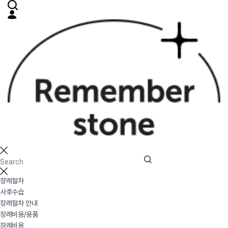
장례절차
사후수습
장례절차 안내
장례비용/용품
장례비용