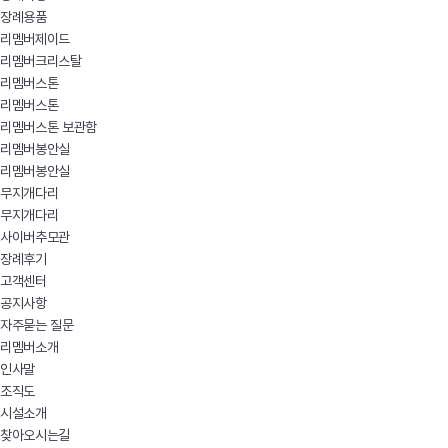
장례용품
리멤버제이드
리멤버크리스탈
리멤버스톤
리멤버스톤
리멤버스톤 보관함
리멤버봉안실
리멤버봉안실
무지개다리
무지개다리
사이버추모관
장례후기
고객센터
공지사항
자주묻는 질문
리멤버소개
인사말
조직도
시설소개
찾아오시는길