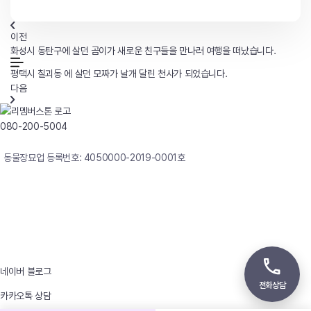
이전
화성시 동탄구에 살던 곰이가 새로운 친구들을 만나러 여행을 떠났습니다.
평택시 칠괴동 에 살던 모짜가 날개 달린 천사가 되었습니다.
다음
080-200-5004
연중무휴 24시간 빠른상담
동물장묘업 등록번호: 4050000-2019-0001호
사업자등록번호 : 242-12-00247
상호 : 리멤버
대표자 : 이정윤
상담전화 : 080-200-5004 / 031-336-7744
이메일 : angel4u9@naver.com
주소 : (우)17123 경기도 용인시 처인구 남사면 원암로 535
네이버 블로그
전화상담
카카오톡 상담