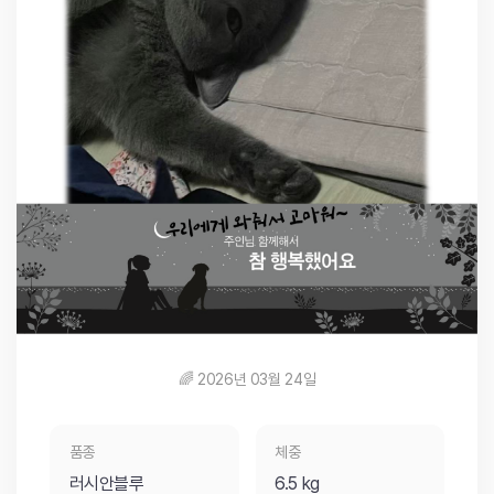
🌈 2026년 03월 24일
품종
체중
러시안블루
6.5 kg