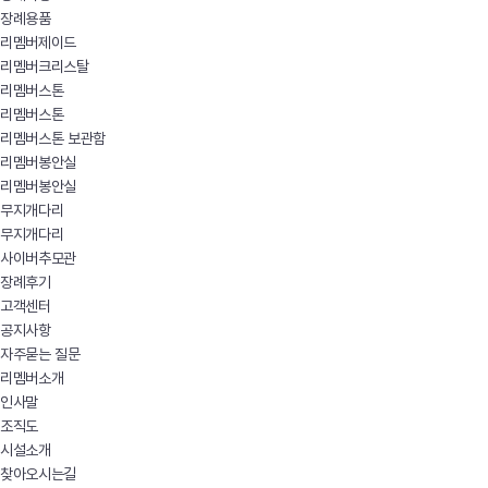
장례용품
리멤버제이드
리멤버크리스탈
리멤버스톤
리멤버스톤
리멤버스톤 보관함
리멤버봉안실
리멤버봉안실
무지개다리
무지개다리
사이버추모관
장례후기
고객센터
공지사항
자주묻는 질문
리멤버소개
인사말
조직도
시설소개
찾아오시는길