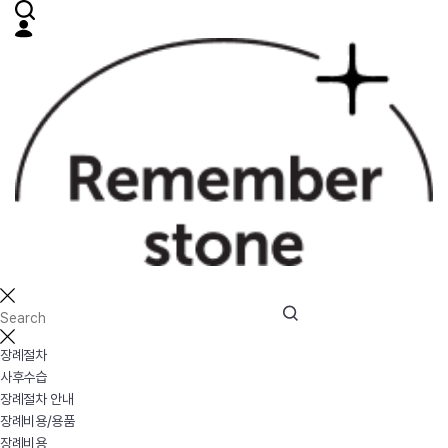
장례절차
사후수습
장례절차 안내
장례비용/용품
장례비용