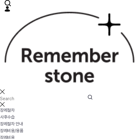
장례절차
사후수습
장례절차 안내
장례비용/용품
장례비용