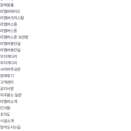
장례용품
리멤버제이드
리멤버크리스탈
리멤버스톤
리멤버스톤
리멤버스톤 보관함
리멤버봉안실
리멤버봉안실
무지개다리
무지개다리
사이버추모관
장례후기
고객센터
공지사항
자주묻는 질문
리멤버소개
인사말
조직도
시설소개
찾아오시는길