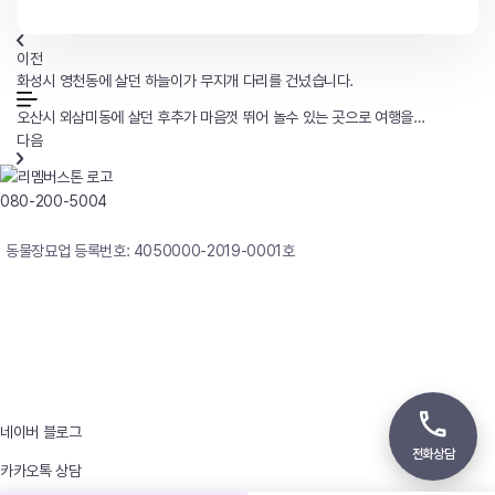
이전
화성시 영천동에 살던 하늘이가 무지개 다리를 건넜습니다.
오산시 외삼미동에 살던 후추가 마음껏 뛰어 놀수 있는 곳으로 여행을
떠났습니다.
다음
080-200-5004
연중무휴 24시간 빠른상담
동물장묘업 등록번호: 4050000-2019-0001호
사업자등록번호 : 242-12-00247
상호 : 리멤버
대표자 : 이정윤
상담전화 : 080-200-5004 / 031-336-7744
이메일 : angel4u9@naver.com
주소 : (우)17123 경기도 용인시 처인구 남사면 원암로 535
네이버 블로그
전화상담
카카오톡 상담