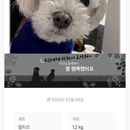
🌈 2026년 07월 04일
품종
체중
말티즈
1.2 kg