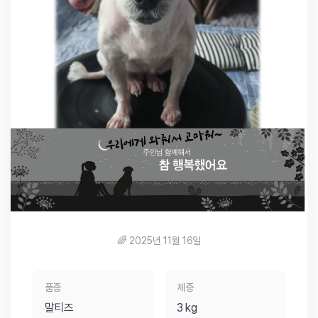
🌈 2025년 11월 16일
품종
체중
말티즈
3 kg