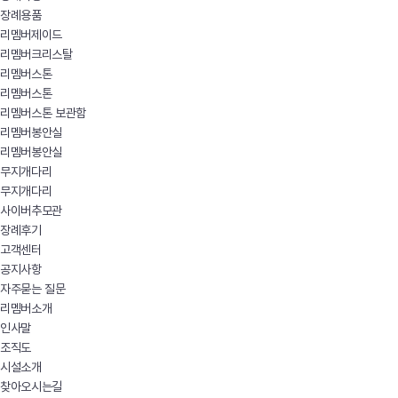
장례용품
리멤버제이드
리멤버크리스탈
리멤버스톤
리멤버스톤
리멤버스톤 보관함
리멤버봉안실
리멤버봉안실
무지개다리
무지개다리
사이버추모관
장례후기
고객센터
공지사항
자주묻는 질문
리멤버소개
인사말
조직도
시설소개
찾아오시는길