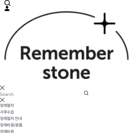
장례절차
사후수습
장례절차 안내
장례비용/용품
장례비용