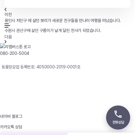
이전
용인시 처인구 에 살던 뽀리가 새로운 친구들을 만나러 여행을 떠났습니다.
수원시 권선구에 살던 구름이가 날개 달린 천사가 되었습니다.
다음
080-200-5004
연중무휴 24시간 빠른상담
동물장묘업 등록번호: 4050000-2019-0001호
사업자등록번호 : 242-12-00247
상호 : 리멤버
대표자 : 이정윤
상담전화 : 080-200-5004 / 031-336-7744
이메일 : angel4u9@naver.com
주소 : (우)17123 경기도 용인시 처인구 남사면 원암로 535
네이버 블로그
전화상담
카카오톡 상담