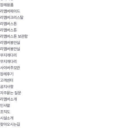
장례용품
리멤버제이드
리멤버크리스탈
리멤버스톤
리멤버스톤
리멤버스톤 보관함
리멤버봉안실
리멤버봉안실
무지개다리
무지개다리
사이버추모관
장례후기
고객센터
공지사항
자주묻는 질문
리멤버소개
인사말
조직도
시설소개
찾아오시는길