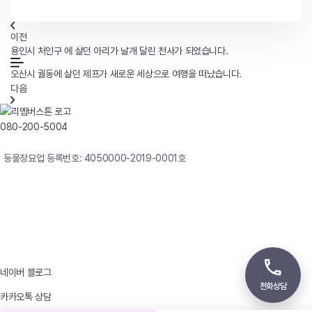
이전
용인시 처인구 에 살던 아리가 날개 달린 천사가 되었습니다.
오산시 궐동에 살던 제프가 새로운 세상으로 여행을 떠났습니다.
다음
080-200-5004
연중무휴 24시간 빠른상담
동물장묘업 등록번호: 4050000-2019-0001호
사업자등록번호 : 242-12-00247
상호 : 리멤버
대표자 : 이정윤
상담전화 : 080-200-5004 / 031-336-7744
이메일 : angel4u9@naver.com
주소 : (우)17123 경기도 용인시 처인구 남사면 원암로 535
네이버 블로그
전화상담
카카오톡 상담