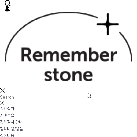
장례절차
사후수습
장례절차 안내
장례비용/용품
장례비용