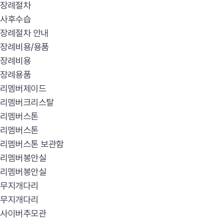
장례절차
사후수습
장례절차 안내
장례비용/용품
장례비용
장례용품
리멤버제이드
리멤버크리스탈
리멤버스톤
리멤버스톤
리멤버스톤 보관함
리멤버봉안실
리멤버봉안실
무지개다리
무지개다리
사이버추모관