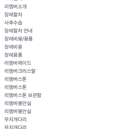
리멤버소개
장례절차
사후수습
장례절차 안내
장례비용/용품
장례비용
장례용품
리멤버제이드
리멤버크리스탈
리멤버스톤
리멤버스톤
리멤버스톤 보관함
리멤버봉안실
리멤버봉안실
무지개다리
무지개다리