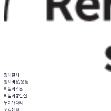
장례절차
장례비용/용품
리멤버스톤
리멤버봉안실
무지개다리
고객센터