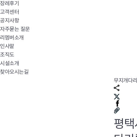
장례후기
고객센터
공지사항
자주묻는 질문
리멤버소개
인사말
조직도
시설소개
찾아오시는길
무지개다
평택