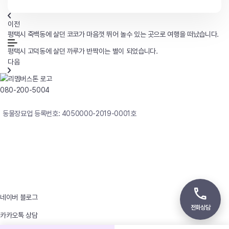
이전
평택시 죽백동에 살던 코코가 마음껏 뛰어 놀수 있는 곳으로 여행을 떠났습니다.
평택시 고덕동에 살던 까루가 반짝이는 별이 되었습니다.
다음
080-200-5004
연중무휴 24시간 빠른상담
동물장묘업 등록번호: 4050000-2019-0001호
사업자등록번호 : 242-12-00247
상호 : 리멤버
대표자 : 이정윤
상담전화 : 080-200-5004 / 031-336-7744
이메일 : angel4u9@naver.com
주소 : (우)17123 경기도 용인시 처인구 남사면 원암로 535
네이버 블로그
전화상담
카카오톡 상담