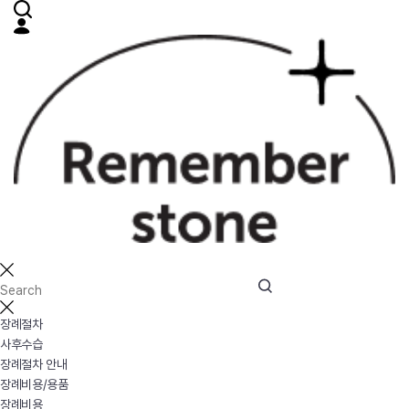
장례절차
사후수습
장례절차 안내
장례비용/용품
장례비용