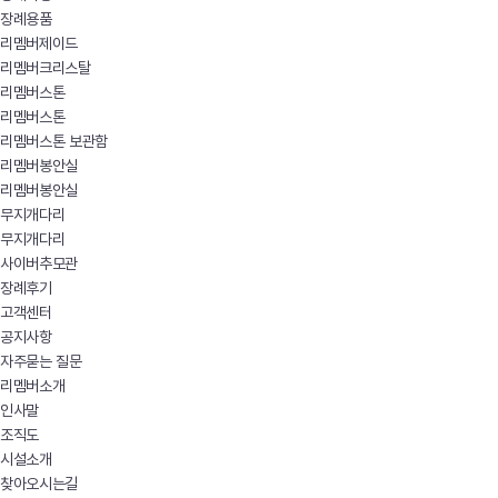
장례용품
리멤버제이드
리멤버크리스탈
리멤버스톤
리멤버스톤
리멤버스톤 보관함
리멤버봉안실
리멤버봉안실
무지개다리
무지개다리
사이버추모관
장례후기
고객센터
공지사항
자주묻는 질문
리멤버소개
인사말
조직도
시설소개
찾아오시는길